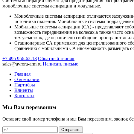
Системы аспирации служат для предотвращения распространени
моноблочные системы аспирации и модульные.
Моноблочные системы аспирации отличаются заслуженной
источника пыления. Моноблочные системы подразделяют
Мобильные системы аспирации (СА) - представляют собо
возможность передвижения на колесах,а также часто ос
тех усчастках,где ограничено свободное пространство и
Стационарные СА применяют для централизованного сбор
сравнению с мобильными СА ивозможность размещать обо
+7 495 956-62-18
Обратный звонок
sales@avrora-arm.ru
Написать письмо
Главная
О компании
Партнёры
Клиенты
Контакты
Мы Вам перезвоним
Оставьте свой номер телефона и мы Вам перезвоним, звонок б
Отправить