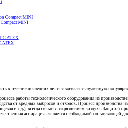
ct
n Compact MINI
PC ATEX
ть в течение последних лет и завоевала заслуженную популярно
процессе работы технологического оборудования из производств
одства от вредных выбросов и отходов. Процесс производства 
вая и т.д.), всегда связан с загрязнением воздуха. Защитой пр
чественная аспирация - является необходимой составляющей дл