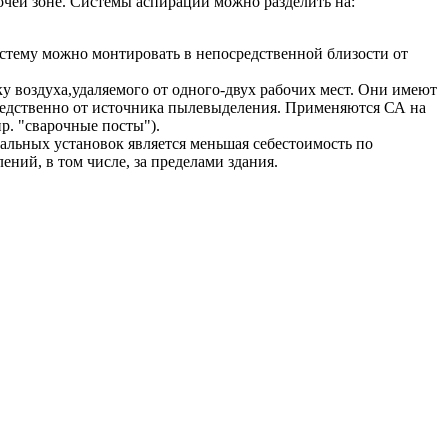
чей зоне. Системы аспирации можно разделить на:
стему можно монтировать в непосредственной близости от
 воздуха,удаляемого от одного-двух рабочих мест. Они имеют
редственно от источника пылевыделения. Применяются СА на
р. "сварочные посты").
льных установок является меньшая себестоимость по
ий, в том числе, за пределами здания.