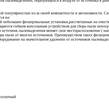
я пылевыделений, образующихся в воздухе от источника в рабо
 популярностью из-за своей компактности и автономности. Си
ся на:
й небольшие фильтровальные установки,рассчитанные на очистку
нащаются гибким консольным устройством для сбора пыли непос
ли источник пылевыделения меняет свое месторасположение ( нап
а пыли от многих источников. Преимуществом таких фильтрова
рудование на значительном удалении от источников пылевыделен
есплатный