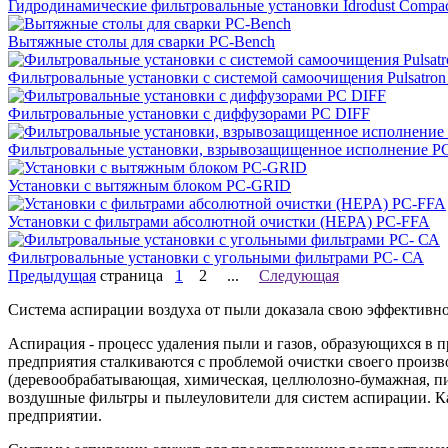
Гидродинамические фильтровальные установки Idrodust Compa
Вытяжные столы для сварки PC-Bench
Фильтровальные установки с системой самоочищения Pulsatro
Фильтровальные установки с диффузорами PC DIFF
Фильтровальные установки, взрывозащищенное исполнение 
Установки с вытяжным блоком PC-GRID
Установки c фильтрами абсолютной очистки (HEPA) PC-FFA
Фильтровальные установки с угольными фильтрами PC- СА
Предыдущая
страница
1
2
...
Следующая
Система аспирации воздуха от пыли доказала свою эффективнос
Аспирация - процесс удаления пыли и газов, образующихся в 
предприятия сталкиваются с проблемой очистки своего произв
(деревообрабатывающая, химическая, целлюлозно-бумажная, пище
воздушные фильтры и пылеуловители для систем аспирации. Ка
предприятии.