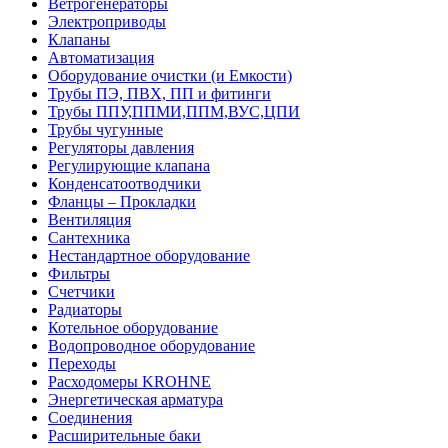
Ветрогенераторы
Электроприводы
Клапаны
Автоматизация
Оборудование очистки (и Емкости)
Трубы ПЭ, ПВХ, ПП и фитинги
Трубы ППУ,ППМИ,ППМ,ВУС,ЦПИ
Трубы чугунные
Регуляторы давления
Регулирующие клапана
Конденсатоотводчики
Фланцы – Прокладки
Вентиляция
Сантехника
Нестандартное оборудование
Фильтры
Счетчики
Радиаторы
Котельное оборудование
Водопроводное оборудование
Переходы
Расходомеры KROHNE
Энергетическая арматура
Соединения
Расширительные баки