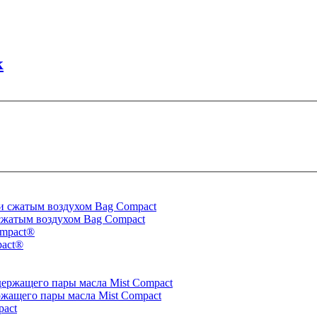
к
сжатым воздухом Bag Compact
pact®
ржащего пары масла Mist Compact