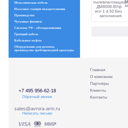
М
Металлическая мебель
з
Насосные станции пожаротушения
Производство
Чугунные фитинги
Системы УФ – обеззараживания
Греющий кабель
Кабельные муфты
Оборудование для ремонта,
производства трубопроводной арматуры
Главная
О компании
Партнёры
+7 495 956-62-18
Клиенты
Обратный звонок
Контакты
sales@avrora-arm.ru
Написать письмо