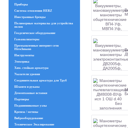
Приборы
В
Система отопления HERZ
М
Иностранные бренды
Полимерные материалы для устройства
полов
Геодезическое оборудование
Газоанализаторы
Промышленные интернет сети
Hirschmann
В
Д
Инструменты
Электрика
Хим. стойкая арматура
Указатели уровня
Соединительная арматура для Труб
Шланги и рукава
М
Демонтажные вставки
Б
Партнеры
Подшипниковые узлы
Крепеж / метизы
Виброоборудование
Техническое Эмалирование