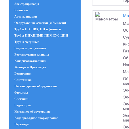
те
Электроприводы
Клапаны
Ма
Автоматизация
Оборудование очистки (и Емкости)
Ма
Трубы ПЭ, ПВХ, ПП и фитинги
Об
Трубы ППУ,ППМИ,ППМ,ВУС,ЦПИ
Су
Трубы чугунные
Ки
Регуляторы давления
Га
Регулирующие клапана
Об
Конденсатоотводчики
На
Фланцы – Прокладки
Ма
Вентиляция
Об
Сантехника
ма
Нестандартное оборудование
Эл
Фильтры
Эл
Счетчики
Эл
Радиаторы
ма
Котельное оборудование
Эл
Водопроводное оборудование
ма
Переходы
Эл