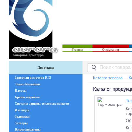
Главная
О компании
Продукция
Запорная арматура RIO
Каталог товаров
—
К
Теплообменники
Каталог продукц
Насосы
Краны шаровые
Те
Системы защиты тепловых пунктов
Ко
Изоляция
те
Задвижки
Об
Затворы
Ко
Ветрогенераторы