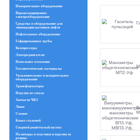
Измерительное оборудование
Взрывозащищенное
электрооборудование
Г
Средства и оборудование для
ликвидации разливов нефти
Нефтегазовое оборудование
Гофрированные трубы
Компрессоры
Электродвигатели
Напольное отопление
М
Геосинтетические материалы
Увлажнительное и испарительное
оборудование
Трансформаторы
Изделия из стекла
Запчасти ЧКЗ
Люки
В
М
Станки
Канат стальной
Сварной решётчатый настил
Полимеры и пластики и изделия из
резины