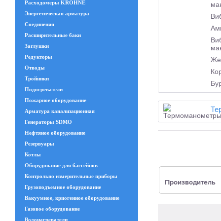
Расходомеры KROHNE
ма
Энергетическая арматура
Ви
Соединения
Ам
Расширительные баки
Ви
Заглушки
ма
Редукторы
Же
Отводы
Ко
Тройники
Бу
Подогреватели
Пожарное оборудование
Те
Арматура канализационная
Генераторы SDMO
Нефтяное оборудование
Резервуары
Котлы
Оборудование для бассейнов
Контрольно измерительные приборы
Производитель
Грузоподъемное оборудование
Вакуумное, криогенное оборудование
Газовое оборудование
Водонагреватели