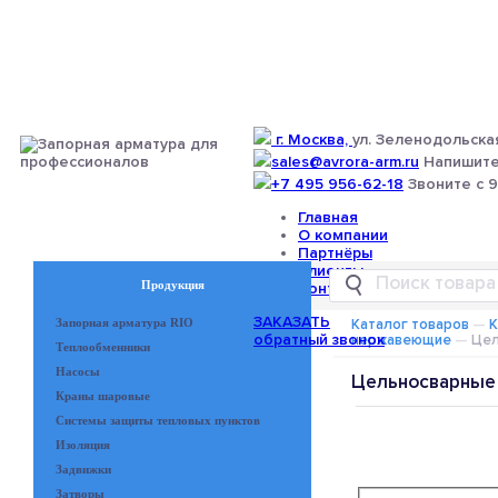
г. Москва,
ул. Зеленодольская
sales@avrora-arm.ru
Напишите
+7 495 956-62-18
Звоните с 9
Главная
О компании
Партнёры
Клиенты
Продукция
Контакты
ЗАКАЗАТЬ
Запорная арматура RIO
Каталог товаров
—
К
обратный звонок
нержавеющие
—
Цел
Теплообменники
Насосы
Цельносварные
Краны шаровые
Системы защиты тепловых пунктов
Изоляция
Задвижки
Затворы