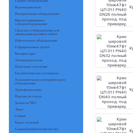
Газовое оборудование
К
Водонагреватели
Измерительное оборудование
Взрывозащищенное
электрооборудование
Средства и оборудование для
ликвидации разливов нефти
Нефтегазовое оборудование
Гофрированные трубы
К
Компрессоры
Электродвигатели
Напольное отопление
Геосинтетические материалы
Увлажнительное и испарительное
оборудование
К
Трансформаторы
Изделия из стекла
Запчасти ЧКЗ
Люки
Станки
Канат стальной
Сварной решётчатый настил
К