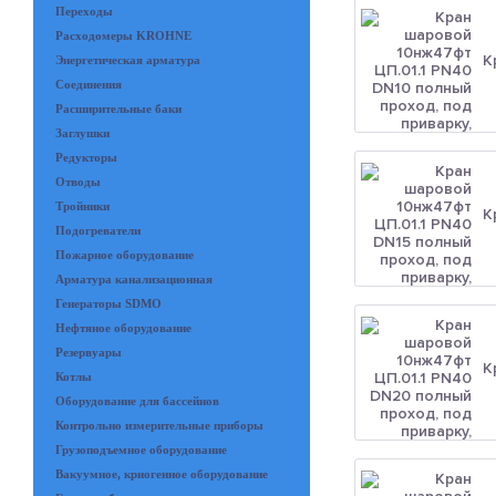
Переходы
Расходомеры KROHNE
К
Энергетическая арматура
Соединения
Расширительные баки
Заглушки
Редукторы
Отводы
Тройники
К
Подогреватели
Пожарное оборудование
Арматура канализационная
Генераторы SDMO
Нефтяное оборудование
Резервуары
К
Котлы
Оборудование для бассейнов
Контрольно измерительные приборы
Грузоподъемное оборудование
Вакуумное, криогенное оборудование