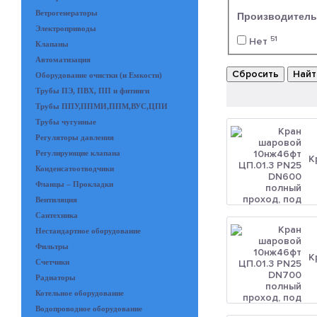
Ветрогенераторы
Производитель
Электроприводы
51
Нет
Клапаны
Автоматизация
Сбросить
Найт
Оборудование очистки (и Емкости)
Трубы ПЭ, ПВХ, ПП и фитинги
Трубы ППУ,ППМИ,ППМ,ВУС,ЦПИ
Трубы чугунные
Регуляторы давления
Регулирующие клапана
К
Конденсатоотводчики
Фланцы – Прокладки
Вентиляция
Сантехника
Нестандартное оборудование
Фильтры
К
Счетчики
Радиаторы
Котельное оборудование
Водопроводное оборудование