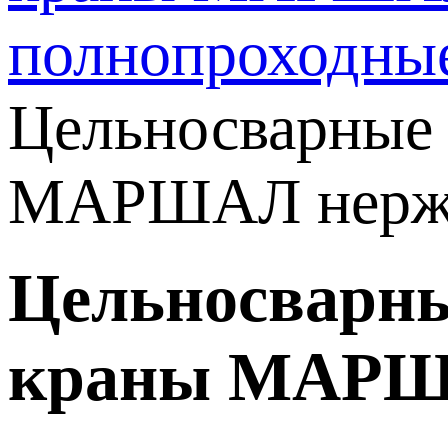
полнопроходн
Цельносварные
МАРШАЛ нержа
Цельносварны
краны МАРША