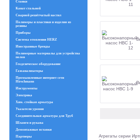
Станки
Канат стальной
Сварной решётчатый настил
Полимеры и пластики и изделия из
резины
Приборы
В
Система отопления HERZ
Иностранные бренды
Полимерные материалы для устройства
полов
Геодезическое оборудование
Газоанализаторы
Промышленные интернет сети
Hirschmann
В
Инструменты
Электрика
Хим. стойкая арматура
Указатели уровня
Соединительная арматура для Труб
Шланги и рукава
Демонтажные вставки
Агрегаты серии Ирт
Партнеры