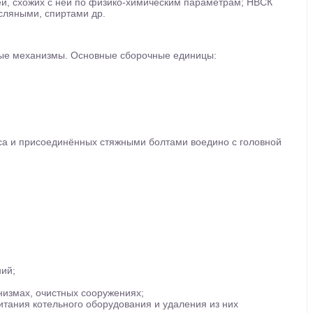
ей, схожих с ней по физико-химическим параметрам; НВСК
сляными, спиртами др.
ые механизмы. Основные сборочные единицы:
са и присоединённых стяжными болтами воедино с головной
ний;
низмах, очистных сооружениях;
итания котельного оборудования и удаления из них