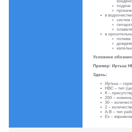
конденс
подачи
прокачк
в водоочистке
систем 
сепарат
плавате
в оросительн
полива 
дождевы
капель
Условное обознач
Пример: Иртыш НВ
Здесь:
Иртыш – сери
НВС – тип (ц
К – присутст
200 – номинал
30 – количест
2 – количест
А-В – тип раб
Ех – взрывоз