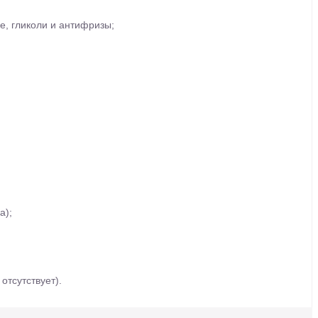
е, гликоли и антифризы;
а);
тсутствует).