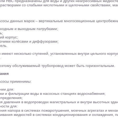
ели НВС предназначены для воды и других неагрессивных жидкост
с растворами со слабыми кислотными и щелочными свойствами, ма
сосы данных марок – вертикальные многосекционные центробежн
входным и выходным патрубками;
ь;
ий корпус;
бочими колёсами и диффузорами;
ель.
 имеют несколько ступеней, установленных внутри цельного корпу
.
поэтому обслуживаемый трубопровод может быть горизонтальным.
ания
асосы применимы:
нии для:
ки и фильтрации воды в насосных станциях водоснабжения;
спределения;
я давления в водопроводах магистральных и внутри высотных зда
ости для:
ния напора в системах пожаротушения, моечных агрегатах и меха
ивания жидкостей в системах кондиционирования и охлаждения, п