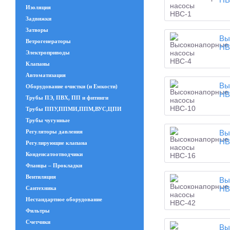
Изоляция
Задвижки
Затворы
Вы
Ветрогенераторы
НВ
Электроприводы
Клапаны
Автоматизация
Вы
Оборудование очистки (и Емкости)
НВ
Трубы ПЭ, ПВХ, ПП и фитинги
Трубы ППУ,ППМИ,ППМ,ВУС,ЦПИ
Трубы чугунные
Регуляторы давления
Вы
НВ
Регулирующие клапана
Конденсатоотводчики
Фланцы – Прокладки
Вентиляция
Вы
НВ
Сантехника
Нестандартное оборудование
Фильтры
Счетчики
Вы