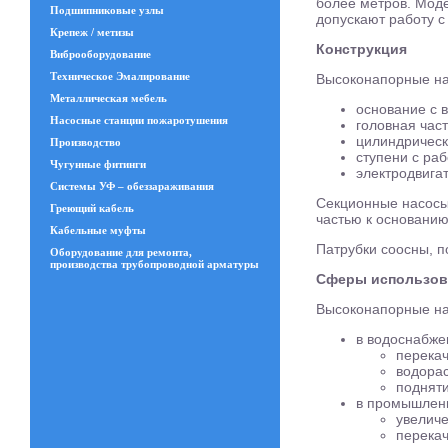
более метров. Мод
Подшипниковые узлы
допускают работу 
Крепеж / метизы
Конструкция
Виброоборудование
Техническое Эмалирование
Высоконапорные на
Металлическая мебель
основание с 
Насосные станции пожаротушения
головная част
цилиндрическ
Производство
ступени с ра
Чугунные фитинги
электродвигат
Системы УФ – обеззараживания
Секционные насосы
Греющий кабель
частью к основанию
Кабельные муфты
Патрубки соосны, 
Оборудование для ремонта,
производства трубопроводной арматуры
Сферы использов
Высоконапорные н
в водоснабже
перекач
водора
подняти
в промышленн
увеличе
перекач