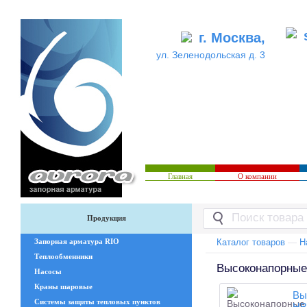
г. Москва,
ул. Зеленодольская д. 3
Главная
О компании
Продукция
Запорная арматура RIO
Каталог товаров
—
Н
Теплообменники
Высоконапорные
Насосы
Краны шаровые
Вы
Системы защиты тепловых пунктов
НВ