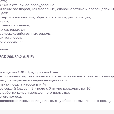
ата;
 СОЖ в станочное оборудование;
и таких растворов, как масляные, слабокислотные и слабощелочны
 для:
сверхтонкой очистки, обратного осмоса, дистилляции;
оров;
льных бассейнов;
ых системах для:
сельскохозяйственных земель;
х установок;
ного орошения.
ение
СК 200-30-2 А-В Ех
я изделий ОДО Предприятия Взлёт;
ентробежный вертикальный многосекционный насос высокого напор
вует для моделей из нержавеющей стали;
ьная подача насоса в м³/ч;
во секций (здесь – 3: число с 0 нужно разделить на 10);
во рабочих колес уменьшенного диаметра;
очего колеса;
ащищенное исполнение двигателя (у общепромышленного позиция о