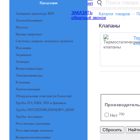
Контакты
Продукция
ЗАКАЗАТЬ
Запорная арматура RIO
Каталог товаров
—
П
обратный звонок
Теплообменники
Клапаны
Насосы
Краны шаровые
Те
Системы защиты тепловых пунктов
кл
Изоляция
Задвижки
Затворы
Ветрогенераторы
Электроприводы
Клапаны
Автоматизация
Оборудование очистки (и Емкости)
Трубы ПЭ, ПВХ, ПП и фитинги
Производитель
Трубы ППУ,ППМИ,ППМ,ВУС,ЦПИ
700
Нет
Трубы чугунные
Регуляторы давления
Сбросить
Найт
Регулирующие клапана
Конденсатоотводчики