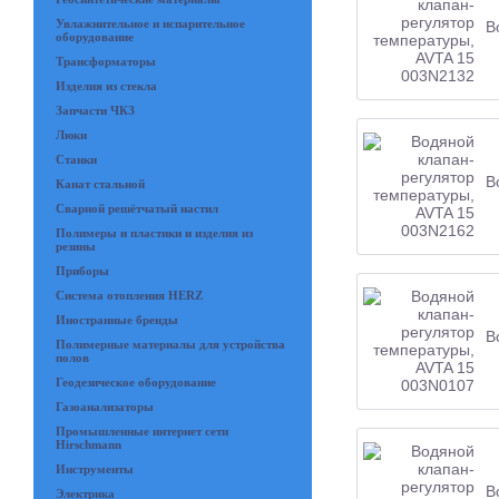
Увлажнительное и испарительное
В
оборудование
Трансформаторы
Изделия из стекла
Запчасти ЧКЗ
Люки
Станки
В
Канат стальной
Сварной решётчатый настил
Полимеры и пластики и изделия из
резины
Приборы
Система отопления HERZ
Иностранные бренды
В
Полимерные материалы для устройства
полов
Геодезическое оборудование
Газоанализаторы
Промышленные интернет сети
Hirschmann
Инструменты
В
Электрика