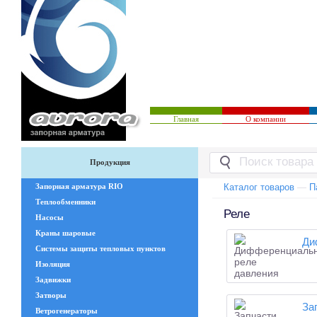
Главная
О компании
Продукция
Запорная арматура RIO
Каталог товаров
—
П
Теплообменники
Реле
Насосы
Краны шаровые
Ди
Системы защиты тепловых пунктов
Изоляция
Задвижки
Затворы
За
Ветрогенераторы