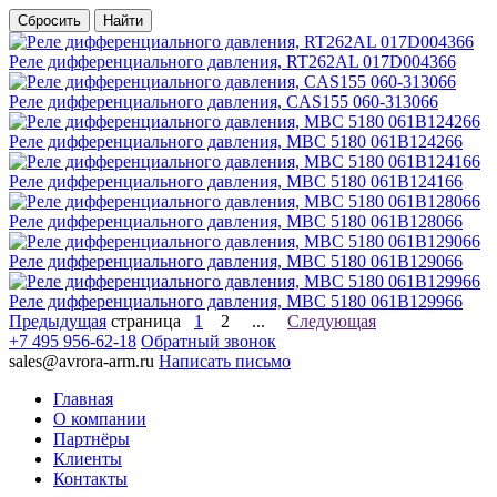
Сбросить
Найти
Реле дифференциального давления, RT262AL 017D004366
Реле дифференциального давления, CAS155 060-313066
Реле дифференциального давления, MBC 5180 061B124266
Реле дифференциального давления, MBC 5180 061B124166
Реле дифференциального давления, MBC 5180 061B128066
Реле дифференциального давления, MBC 5180 061B129066
Реле дифференциального давления, MBC 5180 061B129966
Предыдущая
страница
1
2
...
Следующая
+7 495 956-62-18
Обратный звонок
sales@avrora-arm.ru
Написать письмо
Главная
О компании
Партнёры
Клиенты
Контакты