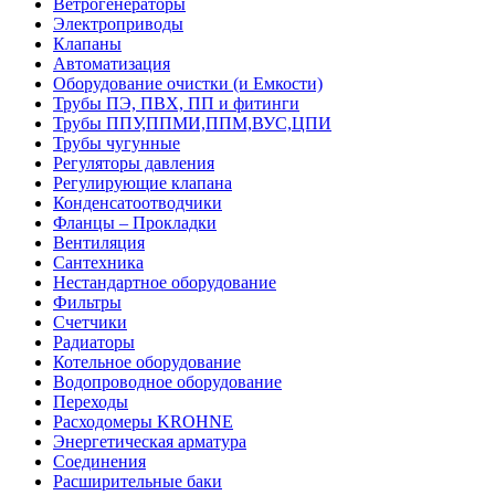
Ветрогенераторы
Электроприводы
Клапаны
Автоматизация
Оборудование очистки (и Емкости)
Трубы ПЭ, ПВХ, ПП и фитинги
Трубы ППУ,ППМИ,ППМ,ВУС,ЦПИ
Трубы чугунные
Регуляторы давления
Регулирующие клапана
Конденсатоотводчики
Фланцы – Прокладки
Вентиляция
Сантехника
Нестандартное оборудование
Фильтры
Счетчики
Радиаторы
Котельное оборудование
Водопроводное оборудование
Переходы
Расходомеры KROHNE
Энергетическая арматура
Соединения
Расширительные баки