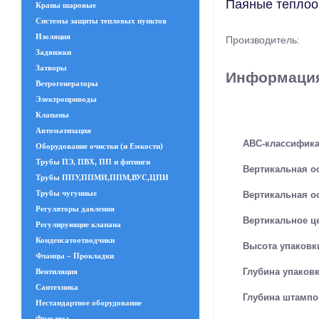
Паяные теплооб
Краны шаровые
Системы защиты тепловых пунктов
Изоляция
Производитель:
Задвижки
Затворы
Информация
Ветрогенераторы
Электроприводы
Клапаны
Автоматизация
ABC-классифик
Оборудование очистки (и Емкости)
Трубы ПЭ, ПВХ, ПП и фитинги
Вертикальная ос
Трубы ППУ,ППМИ,ППМ,ВУС,ЦПИ
Трубы чугунные
Вертикальная ос
Регуляторы давления
Вертикальное це
Регулирующие клапана
Конденсатоотводчики
Высота упаковк
Фланцы – Прокладки
Глубина упаковк
Вентиляция
Сантехника
Глубина штампо
Нестандартное оборудование
Фильтры