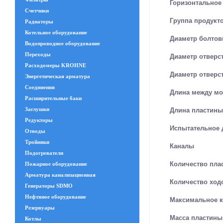
Горизонтальное
Счетчики
Группа продукт
Радиаторы
Котельное оборудование
Диаметр болтов
Водопроводное оборудование
Переходы
Диаметр отверст
Расходомеры KROHNE
Диаметр отверст
Энергетическая арматура
Соединения
Длина между мо
Расширительные баки
Заглушки
Длина пластины
Редукторы
Испытательное д
Отводы
Тройники
Каналы
Подогреватели
Количество пла
Пожарное оборудование
Арматура канализационная
Количество ход
Генераторы SDMO
Нефтяное оборудование
Максимальное к
Резервуары
Масса пластины,
Котлы