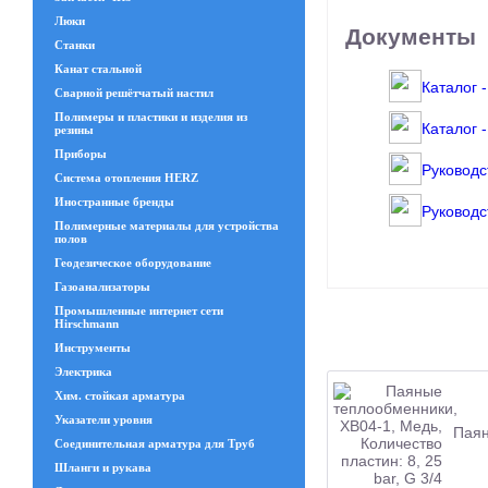
Люки
Документы
Станки
Канат стальной
Каталог 
Сварной решётчатый настил
Полимеры и пластики и изделия из
Каталог 
резины
Приборы
Руководс
Система отопления HERZ
Иностранные бренды
Руководс
Полимерные материалы для устройства
полов
Геодезическое оборудование
Газоанализаторы
Промышленные интернет сети
Hirschmann
Инструменты
Электрика
Хим. стойкая арматура
Указатели уровня
Паян
Соединительная арматура для Труб
Шланги и рукава