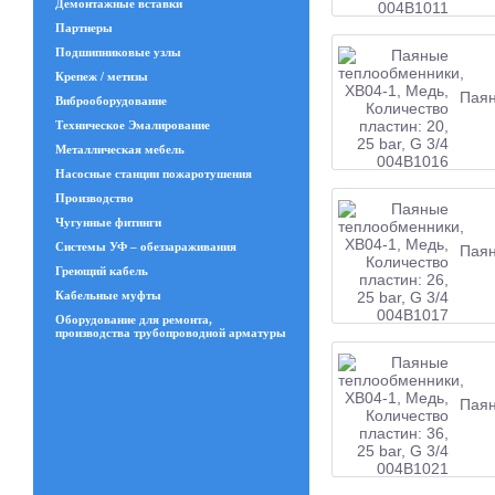
Демонтажные вставки
Партнеры
Подшипниковые узлы
Крепеж / метизы
Паян
Виброоборудование
Техническое Эмалирование
Металлическая мебель
Насосные станции пожаротушения
Производство
Чугунные фитинги
Системы УФ – обеззараживания
Паян
Греющий кабель
Кабельные муфты
Оборудование для ремонта,
производства трубопроводной арматуры
Паян