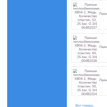
Паян
Паян
Паян
Все товары