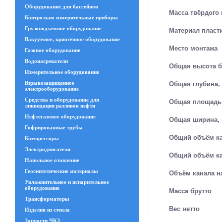
Оборудование для бассейнов
Масса твёрдого 
Контрольно измерительные приборы
Грузоподъемное оборудование
Материал пласт
Вакуумное, криогенное оборудование
Место монтажа
Газовое оборудование
Водонагреватели
Общая высота б
Измерительное оборудование
Взрывозащищенное
Общая глубина,
электрооборудование
Средства и оборудование для
Общая площадь 
ликвидации разливов нефти
Нефтегазовое оборудование
Общая ширина,
Гофрированные трубы
Общий объём кан
Компрессоры
Электродвигатели
Общий объём кан
Напольное отопление
Геосинтетические материалы
Объём канала на
Увлажнительное и испарительное
оборудование
Масса брутто
Трансформаторы
Вес нетто
Изделия из стекла
Запчасти ЧКЗ