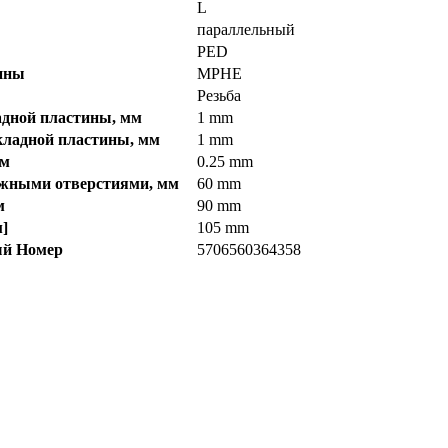
L
параллельный
PED
ины
MPHE
Резьба
адной пластины, мм
1 mm
кладной пластины, мм
1 mm
мм
0.25 mm
жными отверстиями, мм
60 mm
м
90 mm
]
105 mm
ый Номер
5706560364358