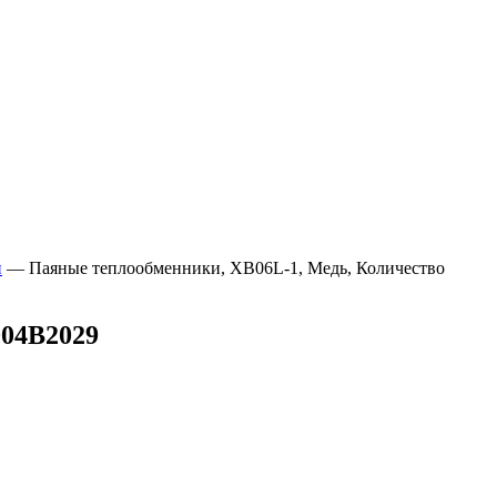
и
—
Паяные теплообменники, XB06L-1, Медь, Количество
004B2029