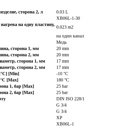
изделие, сторона 2, л
0.03 L
XB06L-1-30
нагрева на одну пластину,
0.023 m2
на один канал
Медь
ина, сторона 1, мм
20 mm
ина, сторона 2, мм
20 mm
аметр, сторона 1, мм
17 mm
аметр, сторона 2, мм
17 mm
°C] [Min]
-10 °C
 °C [Max]
180 °C
рона 1, бар [Max]
25 bar
рона 2, бар [Max]
25 bar
рту
DIN ISO 228/1
G 3/4
G 3/4
XP
XB06L-1