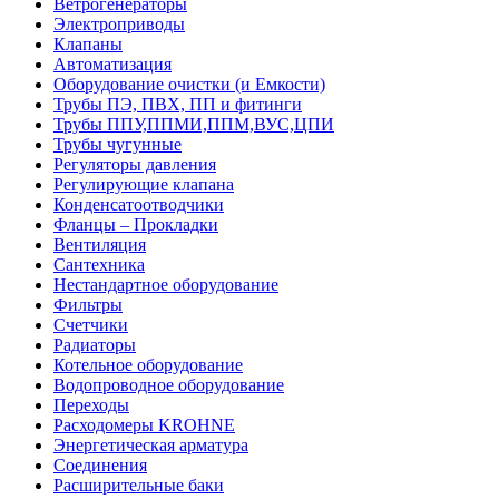
Ветрогенераторы
Электроприводы
Клапаны
Автоматизация
Оборудование очистки (и Емкости)
Трубы ПЭ, ПВХ, ПП и фитинги
Трубы ППУ,ППМИ,ППМ,ВУС,ЦПИ
Трубы чугунные
Регуляторы давления
Регулирующие клапана
Конденсатоотводчики
Фланцы – Прокладки
Вентиляция
Сантехника
Нестандартное оборудование
Фильтры
Счетчики
Радиаторы
Котельное оборудование
Водопроводное оборудование
Переходы
Расходомеры KROHNE
Энергетическая арматура
Соединения
Расширительные баки