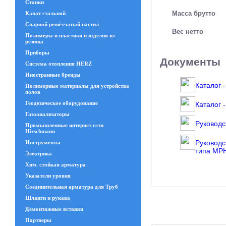
Станки
Масса брутто
Канат стальной
Сварной решётчатый настил
Вес нетто
Полимеры и пластики и изделия из
резины
Приборы
Документы
Система отопления HERZ
Иностранные бренды
Каталог 
Полимерные материалы для устройства
полов
Геодезическое оборудование
Каталог 
Газоанализаторы
Руководс
Промышленные интернет сети
Hirschmann
Руководс
Инструменты
типа MP
Электрика
Хим. стойкая арматура
Указатели уровня
Соединительная арматура для Труб
Шланги и рукава
Демонтажные вставки
Партнеры