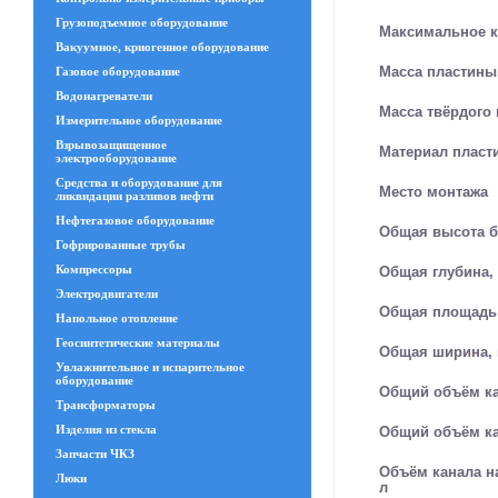
Грузоподъемное оборудование
Максимальное к
Вакуумное, криогенное оборудование
Масса пластины,
Газовое оборудование
Водонагреватели
Масса твёрдого 
Измерительное оборудование
Взрывозащищенное
Материал пласт
электрооборудование
Средства и оборудование для
Место монтажа
ликвидации разливов нефти
Нефтегазовое оборудование
Общая высота б
Гофрированные трубы
Компрессоры
Общая глубина,
Электродвигатели
Общая площадь 
Напольное отопление
Геосинтетические материалы
Общая ширина,
Увлажнительное и испарительное
оборудование
Общий объём кан
Трансформаторы
Изделия из стекла
Общий объём кан
Запчасти ЧКЗ
Объём канала на
Люки
л