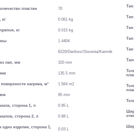
Тип
оличество пластин
70
Тип
 кг
0.061 kg
Тип
припоя, кг
0.015 kg
Тип
ины
1.4404
Тип
8220/Danfoss/Slovenia/Kamnik
Тип
ез лап, мм
320 mm
Тол
 мм
135.5 mm
пла
поверхности нагрева, м²
1.564 m2
Тол
пла
 мм
95 mm
Тол
ала, сторона 1, л
0.85 L
Шир
отв
алов, сторона 2, л
0.88 L
Шир
 одно изделие, сторона 1,
0.03 L