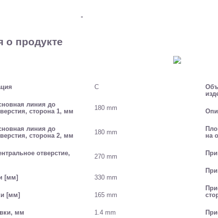
-
 о продукте
ация
C
Объ
изд
сновная линия до
180 mm
верстия, сторона 1, мм
Опи
сновная линия до
Пло
180 mm
верстия, сторона 2, мм
на 
ентральное отверстие,
При
270 mm
При
и [мм]
330 mm
При
и [мм]
165 mm
сто
вки, мм
1.4 mm
При