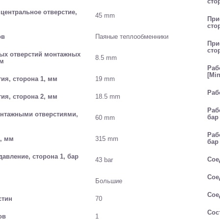
сто
 центральное отверстие,
45 mm
При
сто
ов
Паяные теплообменники
При
сто
ых отверстий монтажных
8.5 mm
мм
Раб
[Min
ия, сторона 1, мм
19 mm
Раб
ия, сторона 2, мм
18.5 mm
Раб
нтажными отверстиями,
бар
60 mm
Раб
, мм
315 mm
бар
авление, сторона 1, бар
Сое
43 bar
Сое
Большие
Сое
стин
70
Сос
ов
1