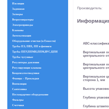
Изоляция
Производитель:
Задвижки
Затворы
Информация
Ветрогенераторы
Электроприводы
Клапаны
Автоматизация
Оборудование очистки (и Емкости)
ABC-классифик
Трубы ПЭ, ПВХ, ПП и фитинги
Трубы ППУ,ППМИ,ППМ,ВУС,ЦПИ
Вертикальная о
центрального от
Трубы чугунные
Регуляторы давления
Вертикальная о
центрального от
Регулирующие клапана
Конденсатоотводчики
Вертикальное ц
Фланцы – Прокладки
сторона 1, мм
Вентиляция
Высота упаковк
Сантехника
Нестандартное оборудование
Глубина упаковк
Фильтры
Счетчики
Глубина штампо