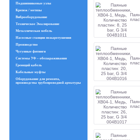
Подшипниковые узлы
Крепеж / метизы
Паян
Виброоборудование
плас
Техническое Эмалирование
Металлическая мебель
Насосные станции пожаротушения
Производство
Чугунные фитинги
Паян
Системы УФ – обеззараживания
плас
Греющий кабель
Кабельные муфты
Оборудование для ремонта,
производства трубопроводной арматуры
Паян
плас