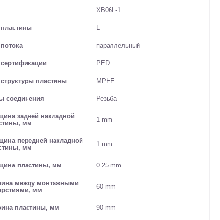
XB06L-1
 пластины
L
 потока
параллельный
 сертификации
PED
 структуры пластины
MPHE
ы соединения
Резьба
щина задней накладной
1 mm
стины, мм
щина передней накладной
1 mm
стины, мм
щина пластины, мм
0.25 mm
ина между монтажными
60 mm
ерстиями, мм
ина пластины, мм
90 mm