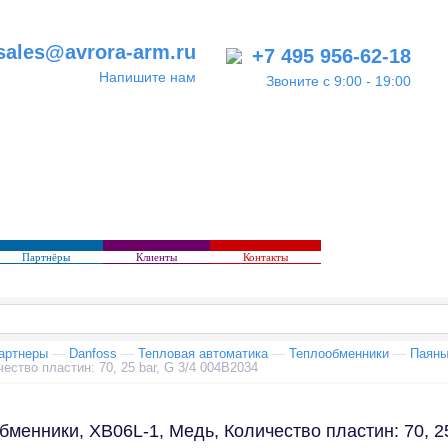
sales@avrora-arm.ru
+7 495 956-62-18
Напишите нам
Звоните с 9:00 - 19:00
Партнёры
Клиенты
Контакты
артнеры
—
Danfoss
—
Тепловая автоматика
—
Теплообменники
—
Паяны
ество пластин: 70, 25 bar, G 3/4 004B2034
менники, XB06L-1, Медь, Количество пластин: 70, 25