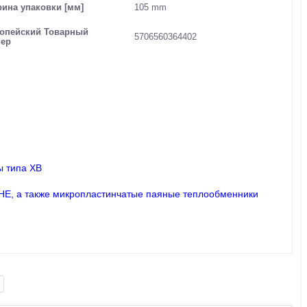
ина упаковки [мм]
105 mm
опейский Товарный
5706560364402
ер
ы типа XB
PHE, а также микропластинчатые паяные теплообменники