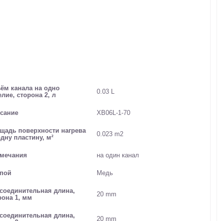
ём канала на одно
0.03 L
елие, сторона 2, л
сание
XB06L-1-70
щадь поверхности нагрева
0.023 m2
одну пластину, м²
мечания
на один канал
пой
Медь
соединительная длина,
20 mm
рона 1, мм
соединительная длина,
20 mm