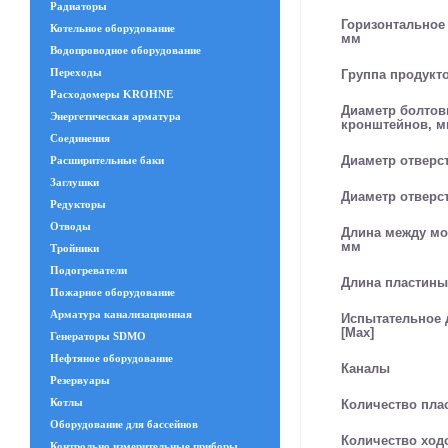
Радиаторы
Горизонтальное
Котельное оборудование
мм
Водопроводное оборудование
Переходы
Группа продукт
Расходомеры KROHNE
Диаметр болтов
Энергетическая арматура
кронштейнов, 
Соединения
Диаметр отверст
Расширительные баки
Заглушки
Диаметр отверст
Редукторы
Отводы
Длина между мо
мм
Тройники
Подогреватели
Длина пластины
Пожарное оборудование
Арматура канализационная
Испытательное д
[Max]
Генераторы SDMO
Нефтяное оборудование
Каналы
Резервуары
Котлы
Количество пла
Оборудование для бассейнов
Количество ход
Контрольно измерительные приборы