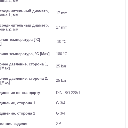
рона 2, мм
соединительный диаметр,
17 mm
рона 1, мм
соединительный диаметр,
17 mm
рона 2, мм
очая температура [°C]
-10 °C
]
очая температура, °C [Max]
180 °C
очее давление, сторона 1,
25 bar
 [Max]
очее давление, сторона 2,
25 bar
 [Max]
динение по стандарту
DIN ISO 228/1
динение, сторона 1
G 3/4
динение, сторона 2
G 3/4
тояние изделия
XP