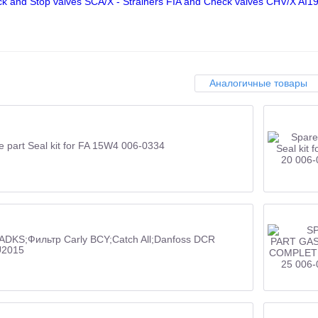
ck and Stop valves SCA/X - Strainers FIA and Check valves CHV/X A
Аналогичные товары
e part Seal kit for FA 15W4 006-0334
 ADKS;Фильтр Carly BCY;Catch All;Danfoss DCR
U2015