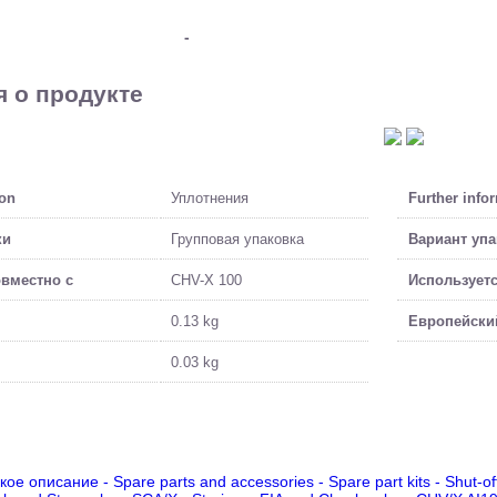
-
 о продукте
ion
Уплотнения
Further info
ки
Групповая упаковка
Вариант уп
овместно с
CHV-X 100
Используетс
0.13 kg
Европейски
0.03 kg
ое описание - Spare parts and accessories - Spare part kits - Shut-o