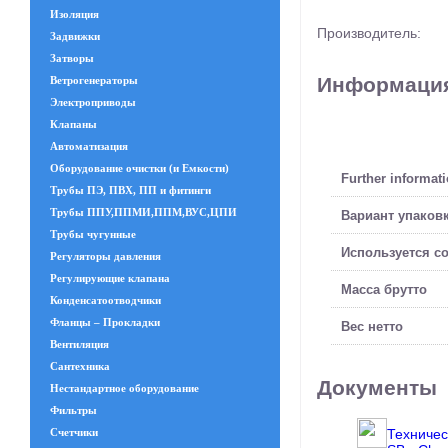
Изоляция
Производитель:
Задвижки
Затворы
Информация
Ветрогенераторы
Электроприводы
Клапаны
Автоматизация
Оборудование очистки (и Емкости)
Further informat
Трубы ПЭ, ПВХ, ПП и фитинги
Трубы ППУ,ППМИ,ППМ,ВУС,ЦПИ
Вариант упаков
Трубы чугунные
Используется с
Регуляторы давления
Регулирующие клапана
Масса брутто
Конденсатоотводчики
Фланцы – Прокладки
Вес нетто
Вентиляция
Сантехника
Документы
Нестандартное оборудование
Фильтры
Техническ
Счетчики