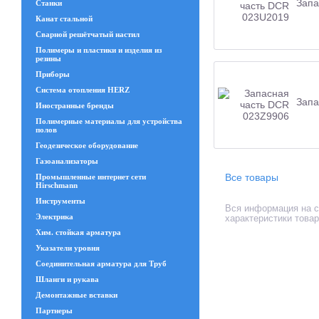
Запа
Станки
Канат стальной
Сварной решётчатый настил
Полимеры и пластики и изделия из
резины
Приборы
Система отопления HERZ
Запа
Иностранные бренды
Полимерные материалы для устройства
полов
Геодезическое оборудование
Газоанализаторы
Все товары
Промышленные интернет сети
Hirschmann
Инструменты
Вся информация на с
Электрика
характеристики това
Хим. стойкая арматура
Указатели уровня
Соединительная арматура для Труб
Шланги и рукава
Демонтажные вставки
Партнеры