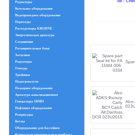
SB - Che
Радиаторы
Котельное оборудование
Водопроводное оборудование
Переходы
Расходомеры KROHNE
Энергетическая арматура
Соединения
Расширительные баки
Заглушки
Spar
Редукторы
Отводы
Тройники
Подогреватели
Пожарное оборудование
Арматура канализационная
Alco
Генераторы SDMO
023
Нефтяное оборудование
Резервуары
Котлы
Оборудование для бассейнов
Контрольно измерительные приборы