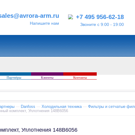
sales@avrora-arm.ru
+7 495 956-62-18
Напишите нам
Звоните с 9:00 - 19:00
Партнёры
Клиенты
Контакты
артнеры
—
Danfoss
—
Холодильная техника
—
Фильтры и сетчатые фил
нный комплект, Уплотнения 148B6056
омплект, Уплотнения 148B6056