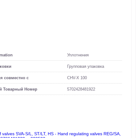
rmation
Уплотнения
аковки
Групповая упаковка
я совместно с
CHV-X 100
й Товарный Номер
5702428481922
ff valves SVA-S/L, ST/LT, HS - Hand regulating valves REG/SA,