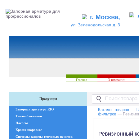
г. Москва,
ул. Зеленодольская д. 3
Главная
О компании
Продукция
Запорная арматура RIO
Каталог товаров
—
П
фильтров
—
Ревизио
Теплообменники
Насосы
Краны шаровые
Ревизионный к
Системы защиты тепловых пунктов