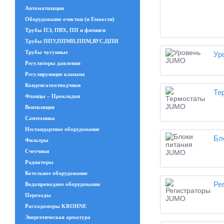
Автоматизация
Оборудование очистки (и Емкости)
Трубы ПЭ, ПВХ, ПП и фитинги
Трубы ППУ,ППМИ,ППМ,ВУС,ЦПИ
Трубы чугунные
Ур
Регуляторы давления
Регулирующие клапана
Конденсатоотводчики
Те
Фланцы – Прокладки
Вентиляция
Сантехника
Нестандартное оборудование
Бл
Фильтры
Счетчики
Радиаторы
Котельное оборудование
Ре
Водопроводное оборудование
Переходы
Расходомеры KROHNE
Энергетическая арматура