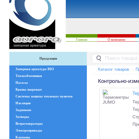
Главная
О компании
Продукция
Запорная арматура RIO
Каталог товаров
—
П
Теплообменники
Контрольно-изм
Насосы
Краны шаровые
Те
Системы защиты тепловых пунктов
Те
Изоляция
Те
Задвижки
Ст
Затворы
Ветрогенераторы
Пр
Электроприводы
Клапаны