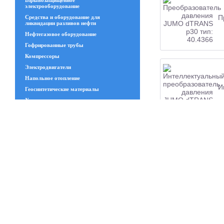
Взрывозащищенное
электрооборудование
П
Средства и оборудование для
ликвидации разливов нефти
Нефтегазовое оборудование
Гофрированные трубы
Компрессоры
Электродвигатели
Напольное отопление
И
Геосинтетические материалы
Увлажнительное и испарительное
оборудование
Трансформаторы
Изделия из стекла
Запчасти ЧКЗ
Люки
И
4
Станки
Канат стальной
Сварной решётчатый настил
Полимеры и пластики и изделия из
резины
Приборы
Система отопления HERZ