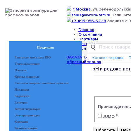
г. Москва,
ул. Зеленодольская
sales@avrora-arm.ru
Напишите
+7 495 956-62-18
Звоните с 9
Главная
О компании
Партнёры
Клиенты
Продукция
Контакты
ЗАКАЗАТЬ
Запорная арматура RIO
Каталог товаров
—
обратный звонок
Теплообменники
pH и редокс-по
Насосы
Краны шаровые
Системы защиты тепловых пунктов
Изоляция
Задвижки
Затворы
Производитель
Ветрогенераторы
8
Электроприводы
JUMO
Клапаны
Автоматизация
Сбросить
Найт