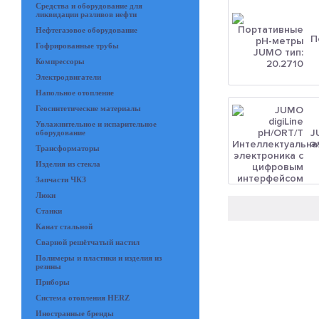
Средства и оборудование для
ликвидации разливов нефти
Нефтегазовое оборудование
П
Гофрированные трубы
Компрессоры
Электродвигатели
Напольное отопление
Геосинтетические материалы
Увлажнительное и испарительное
J
оборудование
э
Трансформаторы
Изделия из стекла
Запчасти ЧКЗ
Люки
Станки
Канат стальной
Сварной решётчатый настил
Полимеры и пластики и изделия из
резины
Приборы
Система отопления HERZ
Иностранные бренды