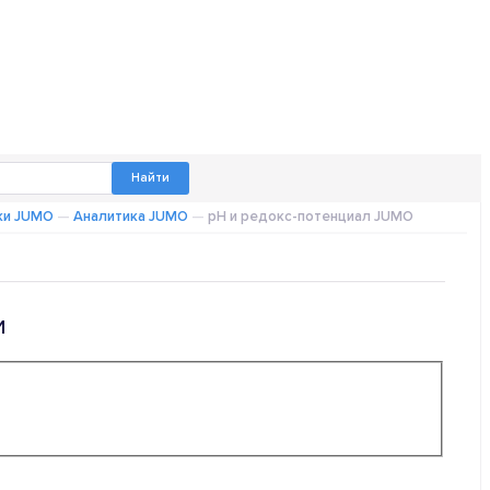
ки JUMO
—
Аналитика JUMO
—
pH и редокс-потенциал JUMO
И