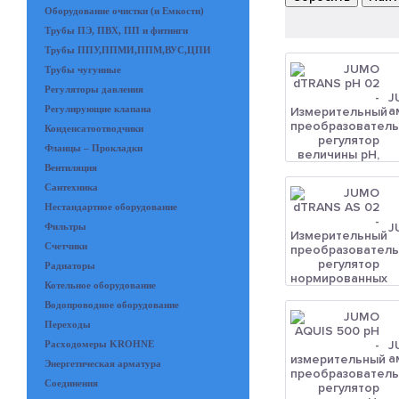
Оборудование очистки (и Емкости)
Трубы ПЭ, ПВХ, ПП и фитинги
Трубы ППУ,ППМИ,ППМ,ВУС,ЦПИ
Трубы чугунные
Регуляторы давления
J
а
Регулирующие клапана
Конденсатоотводчики
Фланцы – Прокладки
Вентиляция
Сантехника
Нестандартное оборудование
J
Фильтры
Счетчики
Радиаторы
Котельное оборудование
Водопроводное оборудование
Переходы
J
Расходомеры KROHNE
а
Энергетическая арматура
Соединения