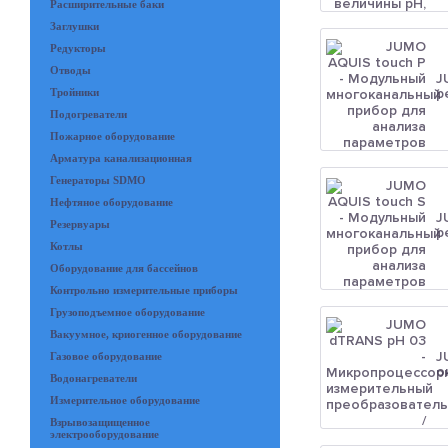
Расширительные баки
Заглушки
Редукторы
Отводы
J
р
Тройники
Подогреватели
Пожарное оборудование
Арматура канализационная
Генераторы SDMO
Нефтяное оборудование
J
Резервуары
р
Котлы
Оборудование для бассейнов
Контрольно измерительные приборы
Грузоподъемное оборудование
Вакуумное, криогенное оборудование
J
Газовое оборудование
о
Водонагреватели
Измерительное оборудование
Взрывозащищенное
электрооборудование