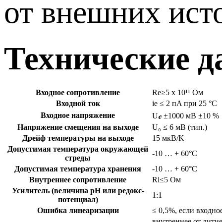
от внешних ист
Технические 
Входное сопротивление
Re≥5 х 10¹¹ Ом
Входной ток
ie ≤ 2 пA при 25 °C
Входное напряжение
Uℯ ±1000 мВ ±10 %
Напряжение смещения на выходе
U₀ ≤ 6 мВ (тип.)
Дрейф температуры на выходе
15 мкВ/K
Допустимая температура окружающей
-10 … + 60°С
стреды
Допустимая температура хранения
-10 … + 60°С
Внутреннее сопротивление
Ri≤5 Ом
Усилитель (величина рН или редокс-
1:1
потенциал)
Ошибка линеаризации
≤ 0,5%, если входн
внутреннее от литие