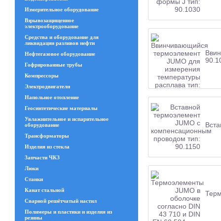
Измерительное оборудование
Взрывозащищенное
электрооборудование
Средства и оборудование для
ликвидации разливов нефти
Ввин
Нефтегазовое оборудование
90.1
Гофрированные трубы
Компрессоры
Электродвигатели
Напольное отопление
Геосинтетические материалы
Увлажнительное и испарительное
Вста
оборудование
Трансформаторы
Изделия из стекла
Запчасти ЧКЗ
Люки
Станки
Канат стальной
Терм
Сварной решётчатый настил
Полимеры и пластики и изделия из
резины