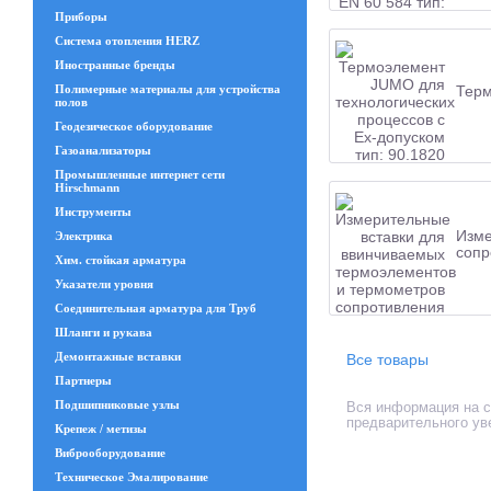
Приборы
Система отопления HERZ
Иностранные бренды
Полимерные материалы для устройства
Терм
полов
Геодезическое оборудование
Газоанализаторы
Промышленные интернет сети
Hirschmann
Инструменты
Изме
Электрика
сопр
Хим. стойкая арматура
Указатели уровня
Соединительная арматура для Труб
Шланги и рукава
Демонтажные вставки
Все товары
Партнеры
Подшипниковые узлы
Вся информация на са
предварительного ув
Крепеж / метизы
Виброоборудование
Техническое Эмалирование