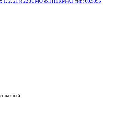
 1, 2, 21 и 22 JUMO exTHERM-AT тип: 60.5055
есплатный