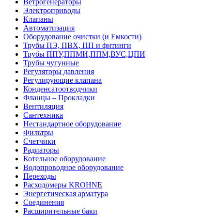
Ветрогенераторы
Электроприводы
Клапаны
Автоматизация
Оборудование очистки (и Емкости)
Трубы ПЭ, ПВХ, ПП и фитинги
Трубы ППУ,ППМИ,ППМ,ВУС,ЦПИ
Трубы чугунные
Регуляторы давления
Регулирующие клапана
Конденсатоотводчики
Фланцы – Прокладки
Вентиляция
Сантехника
Нестандартное оборудование
Фильтры
Счетчики
Радиаторы
Котельное оборудование
Водопроводное оборудование
Переходы
Расходомеры KROHNE
Энергетическая арматура
Соединения
Расширительные баки