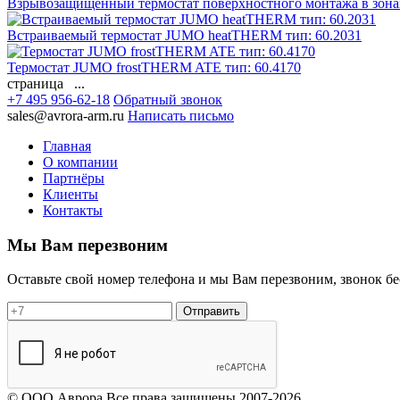
Взрывозащищенный термостат поверхностного монтажа в зонах
Встраиваемый термостат JUMO heatTHERM тип: 60.2031
Термостат JUMO frostTHERM ATE тип: 60.4170
страница ...
+7 495 956-62-18
Обратный звонок
sales@avrora-arm.ru
Написать письмо
Главная
О компании
Партнёры
Клиенты
Контакты
Мы Вам перезвоним
Оставьте свой номер телефона и мы Вам перезвоним, звонок б
Отправить
© OOO Аврора Все права защищены 2007-2026