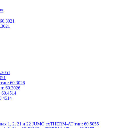
.3021
051
п: 60.3026
0.4514