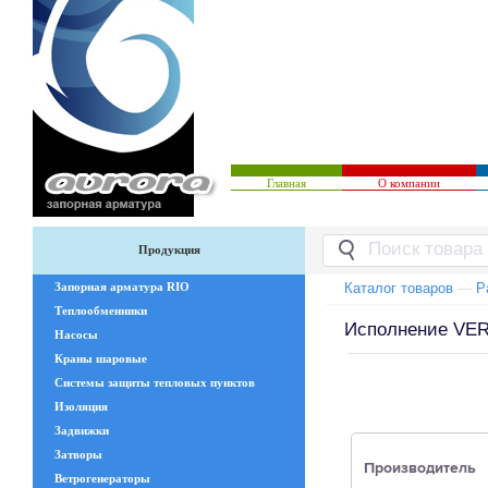
Главная
О компании
Продукция
Запорная арматура RIO
Каталог товаров
—
Р
Теплообменники
Исполнение VE
Насосы
Краны шаровые
Системы защиты тепловых пунктов
Изоляция
Задвижки
Затворы
Производитель
Ветрогенераторы