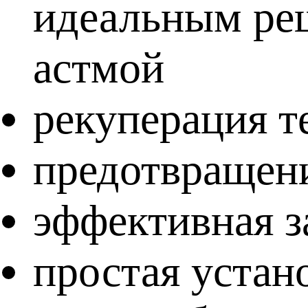
идеальным ре
астмой
рекуперация т
предотвращен
эффективная з
простая устан