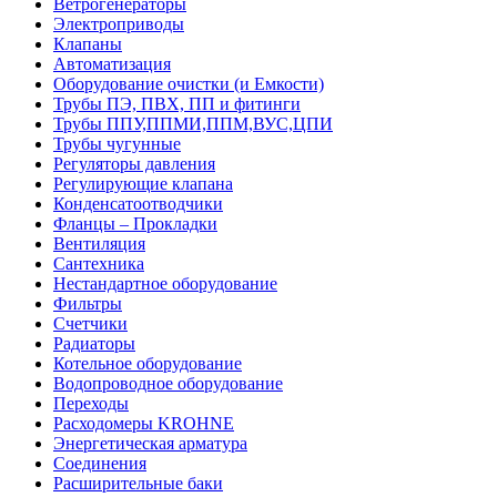
Ветрогенераторы
Электроприводы
Клапаны
Автоматизация
Оборудование очистки (и Емкости)
Трубы ПЭ, ПВХ, ПП и фитинги
Трубы ППУ,ППМИ,ППМ,ВУС,ЦПИ
Трубы чугунные
Регуляторы давления
Регулирующие клапана
Конденсатоотводчики
Фланцы – Прокладки
Вентиляция
Сантехника
Нестандартное оборудование
Фильтры
Счетчики
Радиаторы
Котельное оборудование
Водопроводное оборудование
Переходы
Расходомеры KROHNE
Энергетическая арматура
Соединения
Расширительные баки