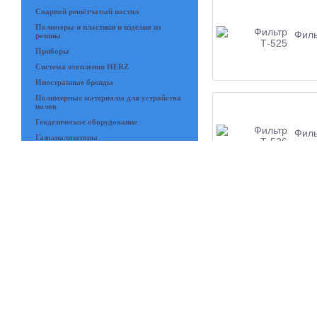
Сварной решётчатый настил
Полимеры и пластики и изделия из
Филь
резины
Приборы
Система отопления HERZ
Иностранные бренды
Полимерные материалы для устройства
полов
Геодезическое оборудование
Филь
Газоанализаторы
Промышленные интернет сети
Hirschmann
Инструменты
Электрика
Хим. стойкая арматура
Указатели уровня
Филь
Соединительная арматура для Труб
Шланги и рукава
Демонтажные вставки
Партнеры
Подшипниковые узлы