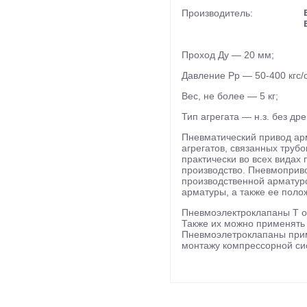
Производитель:
Проход Ду — 20 мм;
Давление Рр — 50-400 кгс/
Вес, не более — 5 кг;
Тип агрегата — н.з. без др
Пневматический привод ар
агрегатов, связанных тру
практически во всех видах
производство. Пневмоприв
производственной арматуро
арматуры, а также ее поло
Пневмоэлектроклапаны Т о
Также их можно применять 
Пневмоэлетроклапаны прим
монтажу компрессорной сис