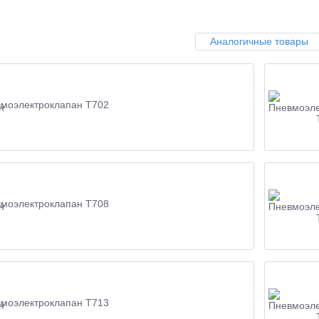
Аналогичные товары
моэлектроклапан Т702
моэлектроклапан Т708
моэлектроклапан Т713