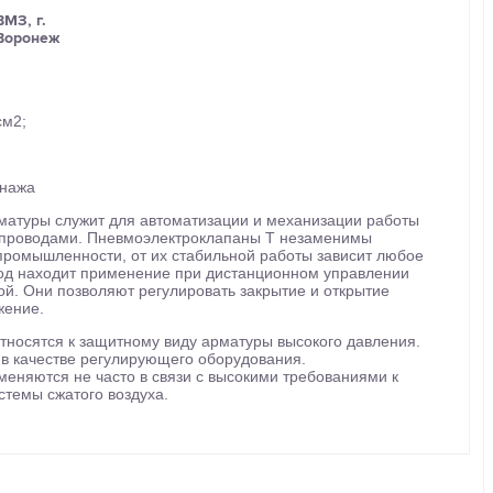
ВМЗ, г.
Воронеж
см2;
енажа
матуры служит для автоматизации и механизации работы
бопроводами. Пневмоэлектроклапаны Т незаменимы
 промышленности, от их стабильной работы зависит любое
од находит применение при дистанционном управлении
й. Они позволяют регулировать закрытие и открытие
жение.
тносятся к защитному виду арматуры высокого давления.
в качестве регулирующего оборудования.
еняются не часто в связи с высокими требованиями к
темы сжатого воздуха.