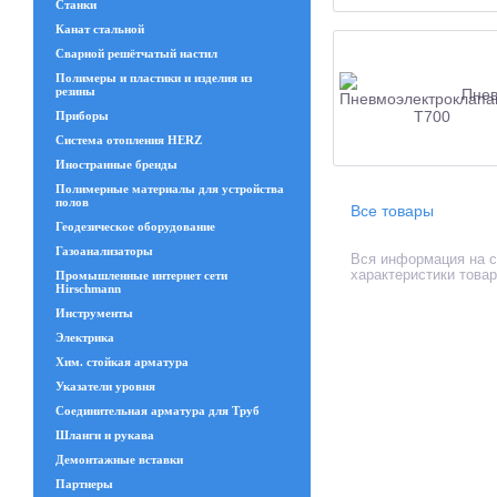
Станки
Канат стальной
Сварной решётчатый настил
Полимеры и пластики и изделия из
резины
Пнев
Приборы
Система отопления HERZ
Иностранные бренды
Полимерные материалы для устройства
полов
Все товары
Геодезическое оборудование
Газоанализаторы
Вся информация на с
характеристики това
Промышленные интернет сети
Hirschmann
Инструменты
Электрика
Хим. стойкая арматура
Указатели уровня
Соединительная арматура для Труб
Шланги и рукава
Демонтажные вставки
Партнеры