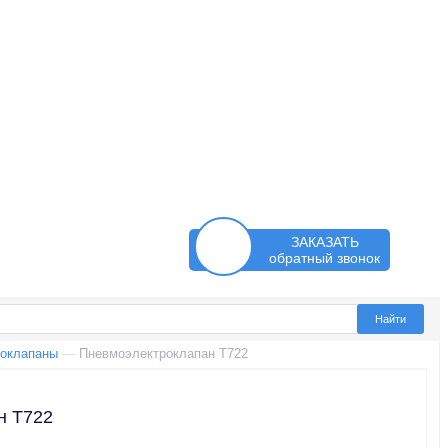
ЗАКАЗАТЬ
обратный звонок
оклапаны
—
Пневмоэлектроклапан Т722
н Т722