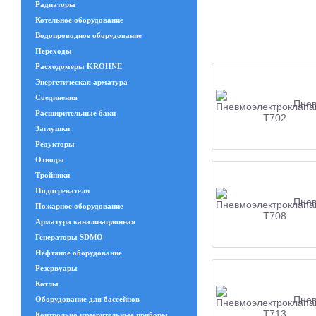
Радиаторы
Котельное оборудование
Водопроводное оборудование
Переходы
Расходомеры KROHNE
Энергетическая арматура
Соединения
Пнев
Расширительные баки
Заглушки
Редукторы
Отводы
Тройники
Подогреватели
Пнев
Пожарное оборудование
Арматура канализационная
Генераторы SDMO
Нефтяное оборудование
Резервуары
Котлы
Пнев
Оборудование для бассейнов
Контрольно измерительные приборы