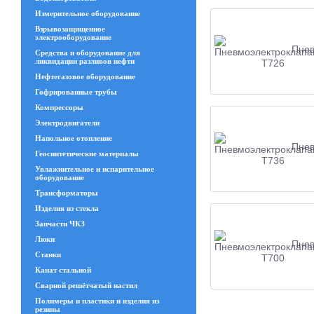
Измерительное оборудование
Взрывозащищенное
электрооборудование
Пнев
Средства и оборудование для
ликвидации разливов нефти
Нефтегазовое оборудование
Гофрированные трубы
Компрессоры
Электродвигатели
Напольное отопление
Пнев
Геосинтетические материалы
Увлажнительное и испарительное
оборудование
Трансформаторы
Изделия из стекла
Запчасти ЧКЗ
Люки
Пнев
Станки
Канат стальной
Сварной решётчатый настил
Полимеры и пластики и изделия из
резины