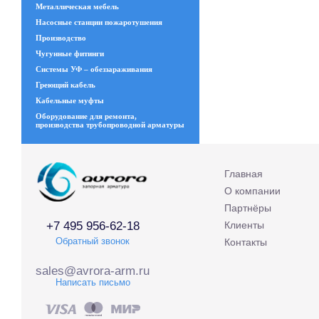
Металлическая мебель
Насосные станции пожаротушения
Производство
Чугунные фитинги
Системы УФ – обеззараживания
Греющий кабель
Кабельные муфты
Оборудование для ремонта,
производства трубопроводной арматуры
Главная
О компании
Партнёры
+7 495 956-62-18
Клиенты
Обратный звонок
Контакты
sales@avrora-arm.ru
Написать письмо