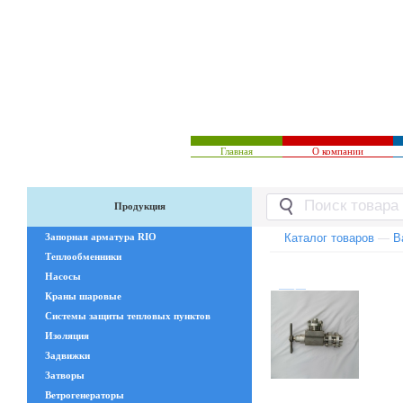
Главная
О компании
Продукция
Запорная арматура RIO
Каталог товаров
—
В
Теплообменники
Насосы
Краны шаровые
Системы защиты тепловых пунктов
Изоляция
Задвижки
Затворы
Ветрогенераторы