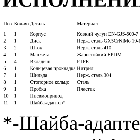
Поз.
Кол-во
Деталь
Материал
1
1
Корпус
Ковкий чугун EN-GJS-500-7
2
1
Диск
Нерж. сталь GX5CrNiMo 19-1
3
2
Шток
Нерж. сталь 410
4
1
Манжета
Жаростойкий EPDM
5
4
Вкладыш
PTFE
6
1
Кольцевая прокладка
Нитрил
7
1
Шильда
Нерж. сталь 304
8
1
Стопорное кольцо
Сталь
9
1
Пробка
Пластик
10
1
Пневмопривод
11
1
Шайба-адаптер*
*-Шайба-адаптер