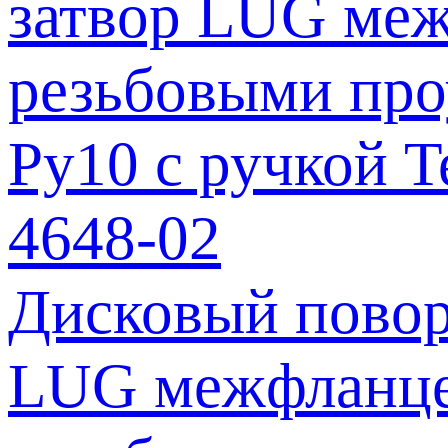
Дисковый повор
LUG межфланце