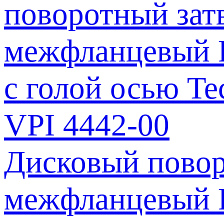
Дисковый повор
межфланцевый Р