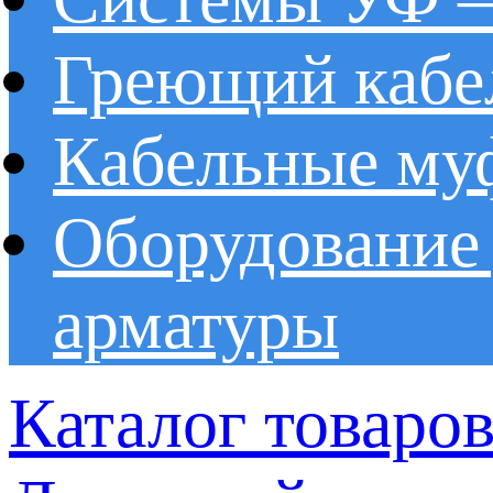
Греющий кабе
Кабельные му
Оборудование 
арматуры
Каталог товаро