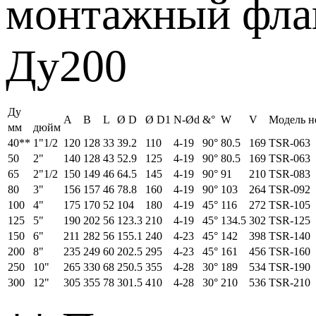
монтажный флан
Ду200
Ду
A
B
L
Ø D
Ø D1
N-Ød
&°
W
V
Модель н
мм
дюйм
40**
1"1/2
120
128
33
39.2
110
4-19
90°
80.5
169
TSR-063
50
2"
140
128
43
52.9
125
4-19
90°
80.5
169
TSR-063
65
2"1/2
150
149
46
64.5
145
4-19
90°
91
210
TSR-083
80
3"
156
157
46
78.8
160
4-19
90°
103
264
TSR-092
100
4"
175
170
52
104
180
4-19
45°
116
272
TSR-105
125
5"
190
202
56
123.3
210
4-19
45°
134.5
302
TSR-125
150
6"
211
282
56
155.1
240
4-23
45°
142
398
TSR-140
200
8"
235
249
60
202.5
295
4-23
45°
161
456
TSR-160
250
10"
265
330
68
250.5
355
4-28
30°
189
534
TSR-190
300
12"
305
355
78
301.5
410
4-28
30°
210
536
TSR-210