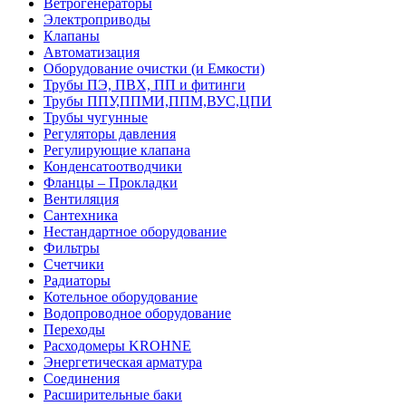
Ветрогенераторы
Электроприводы
Клапаны
Автоматизация
Оборудование очистки (и Емкости)
Трубы ПЭ, ПВХ, ПП и фитинги
Трубы ППУ,ППМИ,ППМ,ВУС,ЦПИ
Трубы чугунные
Регуляторы давления
Регулирующие клапана
Конденсатоотводчики
Фланцы – Прокладки
Вентиляция
Сантехника
Нестандартное оборудование
Фильтры
Счетчики
Радиаторы
Котельное оборудование
Водопроводное оборудование
Переходы
Расходомеры KROHNE
Энергетическая арматура
Соединения
Расширительные баки