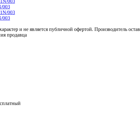
/003
/003
арактер и не является публичной офертой. Производитель оставл
ния продавца
есплатный