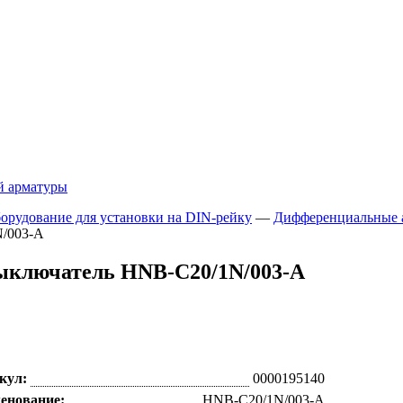
й арматуры
орудование для установки на DIN-рейку
—
Дифференциальные 
N/003-A
ыключатель HNB-C20/1N/003-A
кул:
0000195140
енование:
HNB-C20/1N/003-A