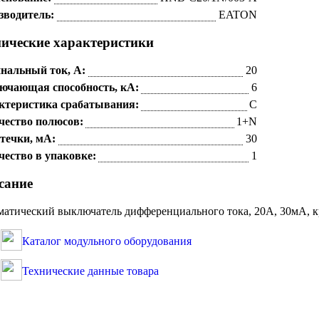
зводитель:
EATON
нические характеристики
нальный ток, А:
20
ючающая способность, кА:
6
ктеристика срабатывания:
C
чество полюсов:
1+N
течки, мА:
30
чество в упаковке:
1
сание
атический выключатель дифференциального тока, 20A, 30мА, к
Каталог модульного оборудования
Технические данные товара