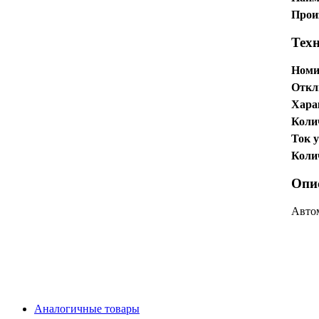
Прои
Тех
Номи
Откл
Хара
Коли
Ток у
Коли
Опи
Автом
Аналогичные товары