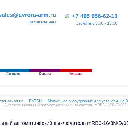
sales@avrora-arm.ru
+7 495 956-62-18
Напишите нам
Звоните с 9:00 - 19:00
Партнёры
Клиенты
Контакты
втоматизация
—
EATON
—
Модульное оборудование для установки на D
—
Дифференциальный автоматический выключатель mRB6-16/3N/D/003-
ный автоматический выключатель mRB6-16/3N/D/0