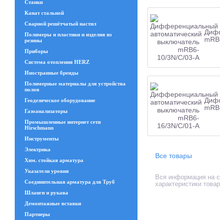
Станки
Канат стальной
Сварной решётчатый настил
Дифф
Полимеры и пластики и изделия из
mRB6
резины
Приборы
Система отопления HERZ
Иностранные бренды
Полимерные материалы для устройства
полов
Дифф
Геодезическое оборудование
mRB6
Газоанализаторы
Промышленные интернет сети
Hirschmann
Инструменты
Электрика
Все товары
Хим. стойкая арматура
Указатели уровня
Вся информация на с
Соединительная арматура для Труб
характеристики това
Шланги и рукава
Демонтажные вставки
Партнеры