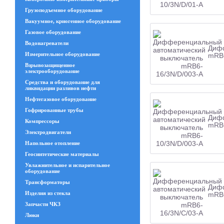
Грузоподъемное оборудование
Вакуумное, криогенное оборудование
Газовое оборудование
Водонагреватели
Дифф
Измерительное оборудование
mRB6
Взрывозащищенное
электрооборудование
Средства и оборудование для
ликвидации разливов нефти
Нефтегазовое оборудование
Гофрированные трубы
Дифф
Компрессоры
mRB6
Электродвигатели
Напольное отопление
Геосинтетические материалы
Увлажнительное и испарительное
оборудование
Трансформаторы
Дифф
Изделия из стекла
mRB6
Запчасти ЧКЗ
Люки