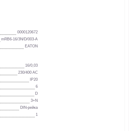
0000120672
mRB6-16/3N/D/003-A
EATON
16/0,03
230/400 AC
IP20
6
D
3+N
DIN-рейка
1