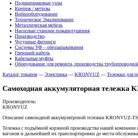
Подшипниковые узлы
Крепеж / метизы
Виброоборудование
Техническое Эмалирование
Металлическая мебель
Насосные станции пожаротушения
Производство
Чугунные фитинги
Системы УФ – обеззараживания
Греющий кабель
Кабельные муфты
Оборудование для ремонта, производства трубопроводно
Каталог товаров
—
Электрика
—
KRONVUZ
—
Тележки для п
Самоходная аккумуляторная тележка
Производитель:
KRONVUZ
Описание самоходной аккумулятроной тележки KRONVUZ-T
Тележка с подъёмной корзиной производства нашей компании п
вагонов и дальнейшей их транспортировки до места обслужива