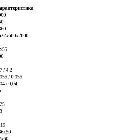
арактеристика
000
50
360
632х600х2000
2/55
00
7 / 4,2
055 / 0,055
04 / 0,04
5
,75
,3
119
86х50
2x60