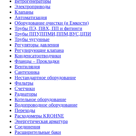
Ветрогенераторы
Электроприводы
Клапаны
Автоматизация
Оборудование очистки (и Емкости)
Трубы ПЭ, ПВХ, ПП и фитинги
Трубы ППУ,ППМИ,ППМ,ВУС,ЦПИ
Трубы чугунные
Регуляторы давления
Регулирующие клапана
Конденсатоотводчики
Фланцы – Прокладки
Вентиляция
Сантехника
Нестандартное оборудование
Фильтры
Счетчики
Радиаторы
Котельное оборудование
Водопроводное оборудование
Переходы
Расходомеры KROHNE
Энергетическая арматура
Соединения
Расширительные баки