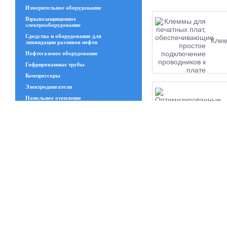
Измерительное оборудование
Взрывозащищенное
электрооборудование
Средства и оборудование для
Клем
ликвидации разливов нефти
Нефтегазовое оборудование
Гофрированные трубы
Компрессоры
Электродвигатели
Напольное отопление
Геосинтетические материалы
Опти
Увлажнительное и испарительное
оборудование
Трансформаторы
Изделия из стекла
Запчасти ЧКЗ
Люки
Винт
Станки
Канат стальной
Сварной решётчатый настил
Полимеры и пластики и изделия из
резины