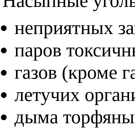
Насыпные уголь
неприятных за
паров токсичн
газов (кроме г
летучих орган
дыма торфяных