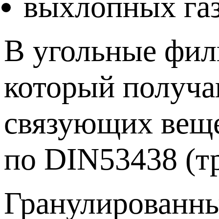
выхлопных газ
В угольные фил
который получа
связующих веще
по DIN53438 (т
Гранулированны