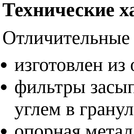
Технические х
Отличительные 
изготовлен из
фильтры засы
углем в грану
опорная метал