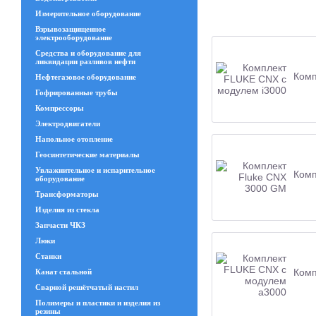
Измерительное оборудование
Взрывозащищенное
электрооборудование
Средства и оборудование для
ликвидации разливов нефти
Комп
Нефтегазовое оборудование
Гофрированные трубы
Компрессоры
Электродвигатели
Напольное отопление
Геосинтетические материалы
Увлажнительное и испарительное
Комп
оборудование
Трансформаторы
Изделия из стекла
Запчасти ЧКЗ
Люки
Станки
Комп
Канат стальной
Сварной решётчатый настил
Полимеры и пластики и изделия из
резины