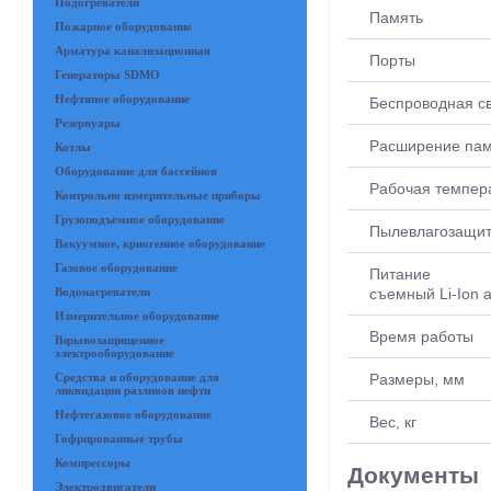
Подогреватели
Память
Пожарное оборудование
Арматура канализационная
Порты
Генераторы SDMO
Нефтяное оборудование
Беспроводная с
Резервуары
Расширение па
Котлы
Оборудование для бассейнов
Рабочая темпера
Контрольно измерительные приборы
Грузоподъемное оборудование
Пылевлагозащи
Вакуумное, криогенное оборудование
Газовое оборудование
Питание
съемный Li-Ion а
Водонагреватели
Измерительное оборудование
Время работы
Взрывозащищенное
электрооборудование
Размеры, мм
Средства и оборудование для
ликвидации разливов нефти
Нефтегазовое оборудование
Вес, кг
Гофрированные трубы
Компрессоры
Документы
Электродвигатели