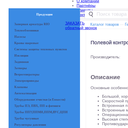
О компании
Партнёры
Клиенты
Контакты
Продукция
ЗАКАЗАТЬ
Запорная арматура RIO
Каталог товаров
—
Г
обратный звонок
Теплообменники
Насосы
Полевой контр
Краны шаровые
Системы защиты тепловых пунктов
Изоляция
Производитель:
-
Задвижки
Затворы
Ветрогенераторы
Описание
Электроприводы
Клапаны
Основные особенно
Автоматизация
Большой, хор
Оборудование очистки (и Емкости)
Скоростной п
Встроенная п
Трубы ПЭ, ПВХ, ПП и фитинги
Встроенные м
Трубы ППУ,ППМИ,ППМ,ВУС,ЦПИ
Операционная
Трубы чугунные
Высокая степ
Противоудар
Регуляторы давления