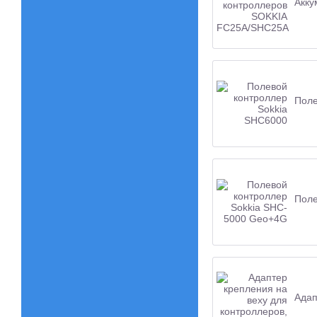
Акку
Поле
Поле
Адап