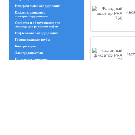
Измерительное оборудование
Фаса
Взрывозащищенное
электрооборудование
Средства и оборудование для
ликвидации разливов нефти
Нефтегазовое оборудование
Гофрированные трубы
Компрессоры
Электродвигатели
Наст
Напольное отопление
Геосинтетические материалы
Увлажнительное и испарительное
оборудование
Трансформаторы
Изделия из стекла
Мише
Запчасти ЧКЗ
Люки
Станки
Канат стальной
Сварной решётчатый настил
Все товары
Полимеры и пластики и изделия из
резины