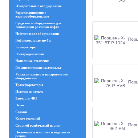
Измерительное оборудование
Взрывозащищенное
электрооборудование
Средства и оборудование для
ликвидации разливов нефти
Нефтегазовое оборудование
Порш
Гофрированные трубы
Компрессоры
Электродвигатели
Напольное отопление
Геосинтетические материалы
Увлажнительное и испарительное
оборудование
Порш
Трансформаторы
Изделия из стекла
Запчасти ЧКЗ
Люки
Станки
Канат стальной
Порш
Сварной решётчатый настил
Полимеры и пластики и изделия из
резины