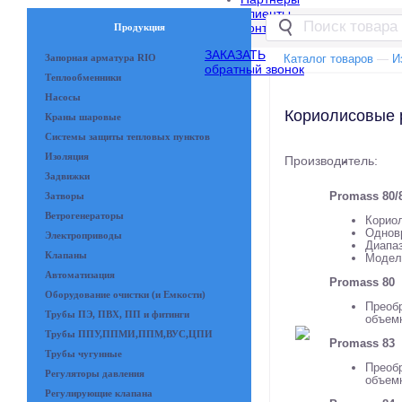
Клиенты
Контакты
Продукция
ЗАКАЗАТЬ
Запорная арматура RIO
Каталог товаров
—
И
обратный звонок
Теплообменники
Насосы
Кориолисовые 
Краны шаровые
Системы защиты тепловых пунктов
Изоляция
Производитель:
-
Задвижки
Promass 80/
Затворы
Ветрогенераторы
Корио
Одновр
Электроприводы
Диапаз
Клапаны
Модели
Автоматизация
Promass 80
Оборудование очистки (и Емкости)
Преоб
Трубы ПЭ, ПВХ, ПП и фитинги
объемн
Трубы ППУ,ППМИ,ППМ,ВУС,ЦПИ
Promass 83
Трубы чугунные
Преоб
Регуляторы давления
объемн
Регулирующие клапана