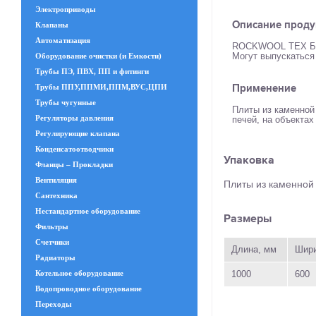
Электроприводы
Описание проду
Клапаны
Автоматизация
ROCKWOOL ТЕХ Б
Могут выпускаться
Оборудование очистки (и Емкости)
Трубы ПЭ, ПВХ, ПП и фитинги
Применение
Трубы ППУ,ППМИ,ППМ,ВУС,ЦПИ
Трубы чугунные
Плиты из каменной
Регуляторы давления
печей, на объекта
Регулирующие клапана
Конденсатоотводчики
Упаковка
Фланцы – Прокладки
Вентиляция
Плиты из каменно
Сантехника
Нестандартное оборудование
Размеры
Фильтры
Счетчики
Длина, мм
Шири
Радиаторы
1000
600
Котельное оборудование
Водопроводное оборудование
Переходы