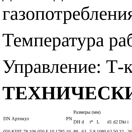
газопотребления
Температура раб
Управление: Т-
ТЕХНИЧЕСК
Размеры (мм)
DN
Артикул
PN
DH
d
t*
L
d1
d2
Dkt
i
050
КШГ 78.106.050.Б.10.1785
10
89
63
5,8
1080
62
50
32
26