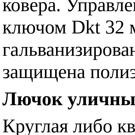
ковера. Управл
ключом Dkt 32 
гальванизирова
защищена поли
Лючок уличный
Круглая либо к