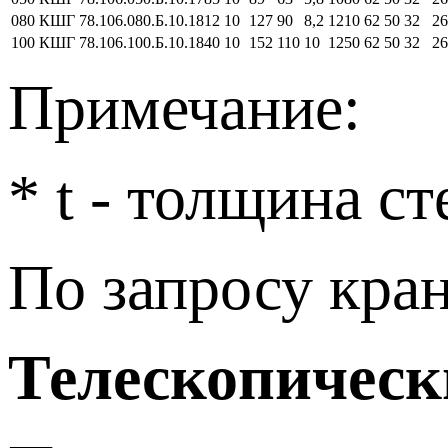
080
КШГ 78.106.080.Б.10.1812
10
127
90
8,2
1210
62
50
32
26
100
КШГ 78.106.100.Б.10.1840
10
152
110
10
1250
62
50
32
26
Примечание:
* t - толщина с
По запросу кра
Телескопическ