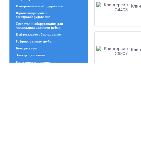
Клин
Измерительное оборудование
Взрывозащищенное
электрооборудование
Средства и оборудование для
ликвидации разливов нефти
Нефтегазовое оборудование
Гофрированные трубы
Компрессоры
Клин
Электродвигатели
Напольное отопление
Геосинтетические материалы
Увлажнительное и испарительное
оборудование
Трансформаторы
Клин
Изделия из стекла
Запчасти ЧКЗ
Люки
Станки
Канат стальной
Сварной решётчатый настил
Полимеры и пластики и изделия из
Клин
резины