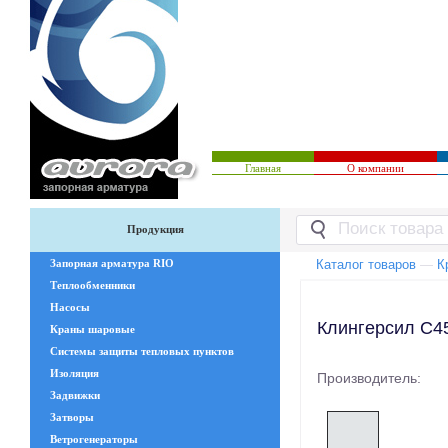
Главная
О компании
Продукция
Запорная арматура RIO
Каталог товаров
—
К
Теплообменники
Насосы
Клингерсил С4
Краны шаровые
Системы защиты тепловых пунктов
Изоляция
Производитель:
Задвижки
Затворы
Ветрогенераторы