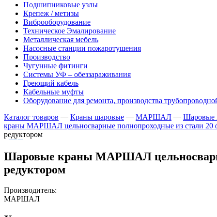
Подшипниковые узлы
Крепеж / метизы
Виброоборудование
Техническое Эмалирование
Металлическая мебель
Насосные станции пожаротушения
Производство
Чугунные фитинги
Системы УФ – обеззараживания
Греющий кабель
Кабельные муфты
Оборудование для ремонта, производства трубопроводно
Каталог товаров
—
Краны шаровые
—
МАРШАЛ
—
Шаровые
краны МАРШАЛ цельносварные полнопроходные из стали 20 
редуктором
Шаровые краны МАРШАЛ цельносварные
редуктором
Производитель:
МАРШАЛ