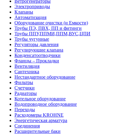
Ветрогенераторы
Электроприводы
Клапаны
Автоматизация
Оборудование очистки (и Емкости)
Трубы ПЭ, ПВХ, ПП и фитинги
Трубы ППУ,ППМИ,ППМ,ВУС,ЦПИ
Трубы чугунные
Регуляторы давления
Регулирующие клапана
Конденсатоотводчики
Фланцы – Прокладки
Вентиляция
Сантехника
Нестандартное оборудование
Фильтры
Счетчики
Радиаторы
Котельное оборудование
Водопроводное оборудование
Переходы
Расходомеры KROHNE
Энергетическая арматура
Соединения
Расширительные баки