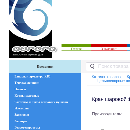
Главная
О компании
Продукция
Запорная арматура RIO
Каталог товаров
—
К
—
Цельносварные п
Теплообменники
Насосы
Краны шаровые
Кран шаровой 1
Системы защиты тепловых пунктов
Изоляция
Производитель:
Задвижки
Затворы
Ветрогенераторы