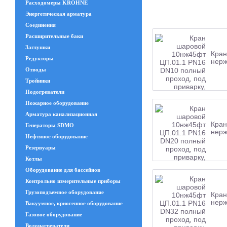
Расходомеры KROHNE
Энергетическая арматура
Соединения
Расширительные баки
Заглушки
Кран
Редукторы
нерж
Отводы
Тройники
Подогреватели
Пожарное оборудование
Арматура канализационная
Кран
Генераторы SDMO
нерж
Нефтяное оборудование
Резервуары
Котлы
Оборудование для бассейнов
Контрольно измерительные приборы
Грузоподъемное оборудование
Кран
нерж
Вакуумное, криогенное оборудование
Газовое оборудование
Водонагреватели