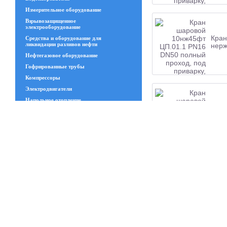
Измерительное оборудование
Взрывозащищенное
электрооборудование
Кран
Средства и оборудование для
ликвидации разливов нефти
нерж
Нефтегазовое оборудование
Гофрированные трубы
Компрессоры
Электродвигатели
Напольное отопление
Кран
Геосинтетические материалы
нерж
Увлажнительное и испарительное
оборудование
Трансформаторы
Изделия из стекла
Запчасти ЧКЗ
Люки
Кран
Станки
нерж
Канат стальной
Сварной решётчатый настил
Полимеры и пластики и изделия из
резины