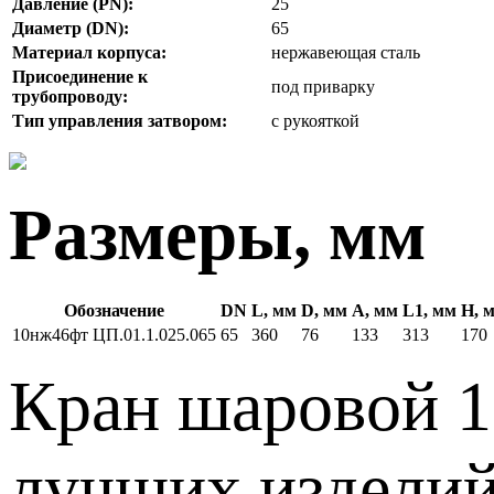
Давление (PN):
25
Диаметр (DN):
65
Материал корпуса:
нержавеющая сталь
Присоединение к
под приварку
трубопроводу:
Тип управления затвором:
с рукояткой
Размеры, мм
Обозначение
DN
L, мм
D, мм
A, мм
L1, мм
H, 
10нж46фт ЦП.01.1.025.065
65
360
76
133
313
170
Кран шаровой 1
лучших изделий 