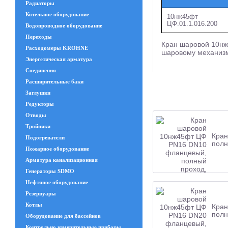
Радиаторы
Котельное оборудование
10нж45фт
ЦФ.01.1.016.200
Водопроводное оборудование
Переходы
Кран шаровой 10нж4
Расходомеры KROHNE
шаровому механизм
Энергетическая арматура
Соединения
Расширительные баки
Заглушки
Редукторы
Отводы
Тройники
Кран
Подогреватели
полн
Пожарное оборудование
Арматура канализационная
Генераторы SDMO
Нефтяное оборудование
Резервуары
Котлы
Кран
полн
Оборудование для бассейнов
Контрольно измерительные приборы