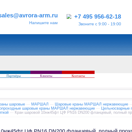
sales@avrora-arm.ru
+7 495 956-62-18
Напишите нам
Звоните с 9:00 - 19:00
Партнёры
Клиенты
Контакты
раны шаровые
—
МАРШАЛ
—
Шаровые краны МАРШАЛ нержавеющие
нопроходные шаровые краны МАРШАЛ нержавеющие
—
Цельносварные 
яткой
—
Кран шаровой 10нж45фт ЦФ PN16 DN200 фланцевый, полный про
10нж45фт ЦФ PN16 DN200 фланцевый, полный проход