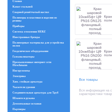
Станки
Канат стальной
Сварной решётчатый настил
Кран
Полимеры и пластики и изделия из
полн
резины
Приборы
Система отопления HERZ
Иностранные бренды
Полимерные материалы для устройства
полов
Кран
Геодезическое оборудование
полн
Газоанализаторы
Промышленные интернет сети
Hirschmann
Инструменты
Электрика
Все товары
Хим. стойкая арматура
Указатели уровня
Вся информация на с
Соединительная арматура для Труб
характеристики това
Шланги и рукава
Демонтажные вставки
Партнеры