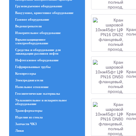
Грузоподъемное оборудование
Вакуумное, криогенное оборудование
Газовое оборудование
Водонагреватели
Кран
Измерительное оборудование
полн
Взрывозащищенное
электрооборудование
Средства и оборудование для
ликвидации разливов нефти
Нефтегазовое оборудование
Гофрированные трубы
Кран
Компрессоры
полн
Электродвигатели
Напольное отопление
Геосинтетические материалы
Увлажнительное и испарительное
оборудование
Трансформаторы
Кран
Изделия из стекла
полн
Запчасти ЧКЗ
Люки