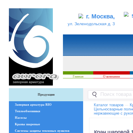
г. Москва,
ул. Зеленодольская д. 3
Главная
О компании
Продукция
Запорная арматура RIO
Каталог товаров
—
К
Цельносварные пол
Теплообменники
нержавеющие с руко
Насосы
Краны шаровые
Системы защиты тепловых пунктов
Кран шаровой 