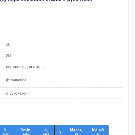
16
200
нержавеющая сталь
фланцевое
с рукояткой
H,
Dmin,
d,
Масса,
Kv, м³/
n
мм
мм
мм
кг
ч