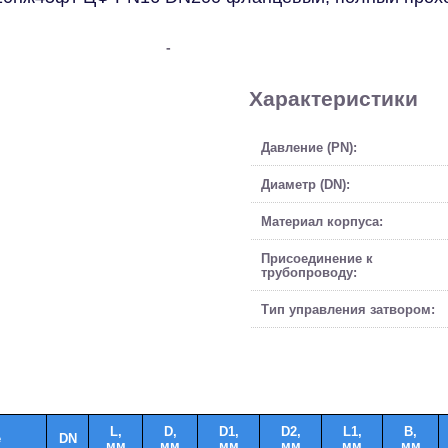
-
Характеристики
Давление (PN):
Диаметр (DN):
Материал корпуса:
Присоединение к
трубопроводу:
Тип управления затвором:
L,
D,
D1,
D2,
L1,
B,
е
DN
мм
мм
мм
мм
мм
мм