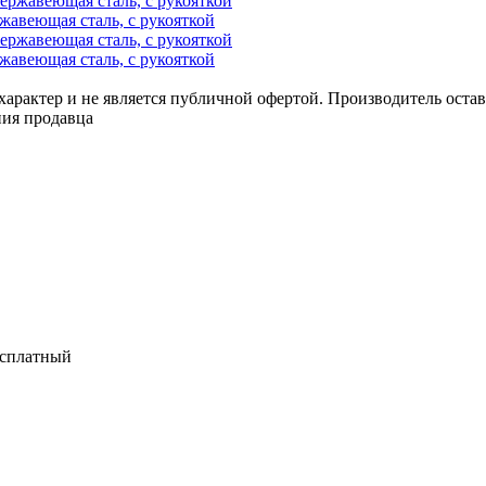
авеющая сталь, с рукояткой
авеющая сталь, с рукояткой
арактер и не является публичной офертой. Производитель оставл
ния продавца
есплатный