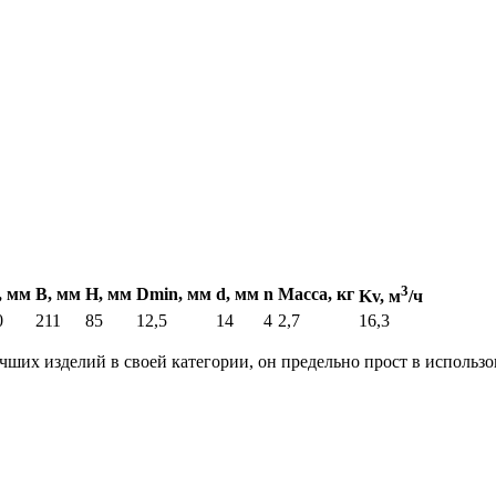
3
, мм
B, мм
H, мм
Dmin, мм
d, мм
n
Масса, кг
Kv, м
/ч
0
211
85
12,5
14
4
2,7
16,3
ших изделий в своей категории, он предельно прост в использ