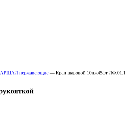
 МАРШАЛ нержавеющие
—
Кран шаровой 10нж45фт ЛФ.01.1
 рукояткой