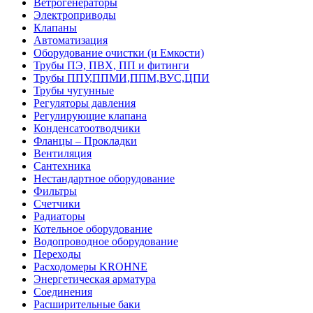
Ветрогенераторы
Электроприводы
Клапаны
Автоматизация
Оборудование очистки (и Емкости)
Трубы ПЭ, ПВХ, ПП и фитинги
Трубы ППУ,ППМИ,ППМ,ВУС,ЦПИ
Трубы чугунные
Регуляторы давления
Регулирующие клапана
Конденсатоотводчики
Фланцы – Прокладки
Вентиляция
Сантехника
Нестандартное оборудование
Фильтры
Счетчики
Радиаторы
Котельное оборудование
Водопроводное оборудование
Переходы
Расходомеры KROHNE
Энергетическая арматура
Соединения
Расширительные баки