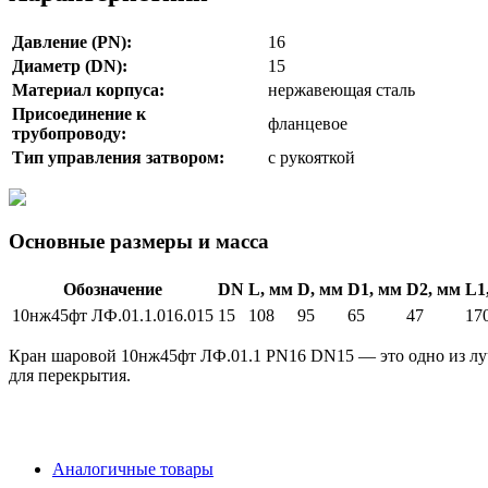
Давление (PN):
16
Диаметр (DN):
15
Материал корпуса:
нержавеющая сталь
Присоединение к
фланцевое
трубопроводу:
Тип управления затвором:
с рукояткой
Основные размеры и масса
Обозначение
DN
L, мм
D, мм
D1, мм
D2, мм
L1
10нж45фт ЛФ.01.1.016.015
15
108
95
65
47
17
Кран шаровой 10нж45фт ЛФ.01.1 PN16 DN15 — это одно из луч
для перекрытия.
Аналогичные товары