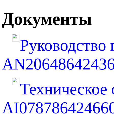
Документы
Руководство п
AN20648642436
Техническое о
AI07878642466