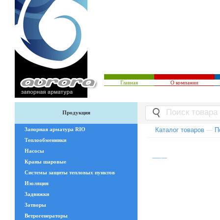
Главная
О компании
Продукция
Запорная арматура RIO
Каталог товаров
—
П
Теплообменники
Насосы
Краны шаровые
Системы защиты тепловых пунктов
Изоляция
Задвижки
Затворы
Ветрогенераторы