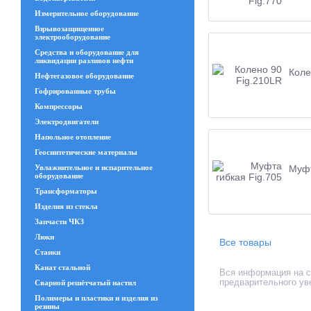
Измерительное оборудование
Взрывозащищенное
электрооборудование
Средства и оборудование для
ликвидации разливов нефти
Коле
Нефтегазовое оборудование
Гофрированные трубы
Компрессоры
Электродвигатели
Напольное отопление
Геосинтетические материалы
Увлажнительное и испарительное
Муфт
оборудование
Трансформаторы
Изделия из стекла
Запчасти ЧКЗ
Люки
Все товары
Станки
Канат стальной
Вся информация на са
предварительного ув
Сварной решётчатый настил
Полимеры и пластики и изделия из
резины