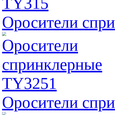
Оросители спр
Оросители спр