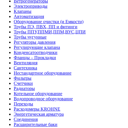
Ветрогенераторы
Электроприводы
Клапаны
Автоматизация
Оборудование очистки (и Емкости)
Трубы ПЭ, ПВХ, ПП и фитинги
Трубы ППУ,ППМИ,ППМ,ВУС,ЦПИ
Трубы чугунные
Регуляторы давления
Регулирующие клапана
Конденсатоотводчики
Фланцы – Прокладки
Вентиляция
Сантехника
Нестандартное оборудование
Фильтры
Счетчики
Радиаторы
Котельное оборудование
Водопроводное оборудование
Переходы
Расходомеры KROHNE
Энергетическая арматура
Соединения
Расширительные баки