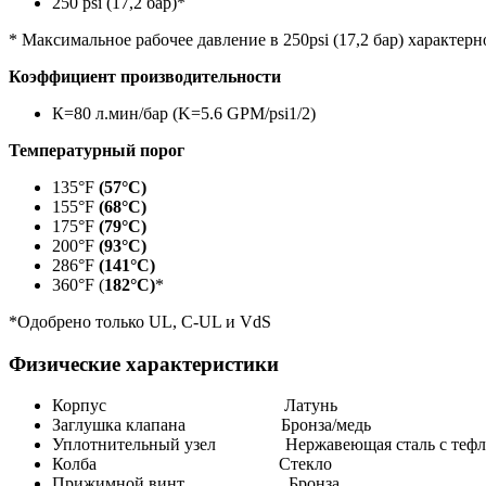
250 psi (17,2 бар)*
* Максимальное рабочее давление в 250psi (17,2 бар) характерно 
Коэффициент производительности
К=80 л.мин/бар (K=5.6 GPM/psi1/2)
Температурный порог
135°F
(57°C)
155°F
(68°C)
175°F
(79°C)
200°F
(93°C)
286°F
(141°C)
360°F (
182°C)
*
*Одобрено только UL, C-UL и VdS
Физические характеристики
Корпус Латунь
Заглушка клапана Бронза/медь
Уплотнительный узел Нержавеющая сталь с тефл
Колба Стекло
Прижимной винт Бронза