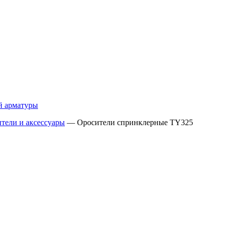
й арматуры
тели и аксессуары
—
Оросители спринклерные TY325