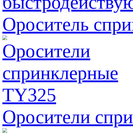
Ороситель спр
Оросители спр