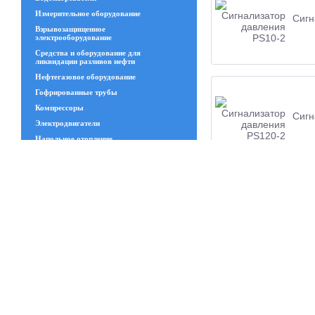
Измерительное оборудование
Сигн
Взрывозащищенное
электрооборудование
Средства и оборудование для
ликвидации разливов нефти
Нефтегазовое оборудование
Гофрированные трубы
Компрессоры
Сигн
Электродвигатели
Напольное отопление
Геосинтетические материалы
Увлажнительное и испарительное
оборудование
Трансформаторы
Изделия из стекла
Сигн
Запчасти ЧКЗ
Люки
Станки
Канат стальной
Сварной решётчатый настил
Полимеры и пластики и изделия из
резины
Сигн