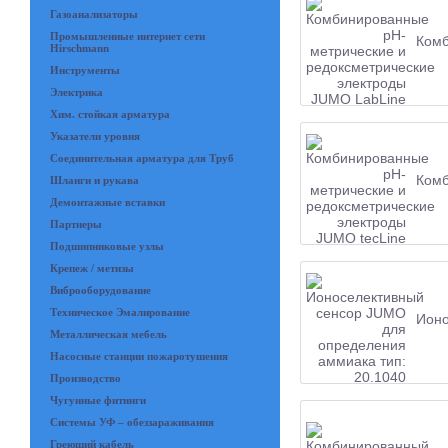
Газоанализаторы
Промышленные интернет сети
Комб
Hirschmann
Инструменты
Электрика
Хим. стойкая арматура
Указатели уровня
Соединительная арматура для Труб
Комб
Шланги и рукава
Демонтажные вставки
Партнеры
Подшипниковые узлы
Крепеж / метизы
Виброоборудование
Техническое Эмалирование
Ионо
Металлическая мебель
Насосные станции пожаротушения
Производство
Чугунные фитинги
Системы УФ – обеззараживания
Греющий кабель