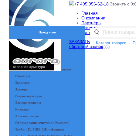
+7 495 956-62-18
Звоните с 9:0
Главная
О компании
Партнёры
Клиенты
Контакты
Продукция
ЗАКАЗАТЬ
Запорная арматура RIO
Каталог товаров
—
П
обратный звонок
20.1050
Теплообменники
Насосы
Краны шаровые
Системы защиты тепловых пунктов
Изоляция
Задвижки
Затворы
Ветрогенераторы
Электроприводы
Клапаны
Автоматизация
Оборудование очистки (и Емкости)
Трубы ПЭ, ПВХ, ПП и фитинги